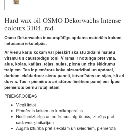
Hard wax oil OSMO Dekorwachs Intense
colours 3104, red
Osmo Dekorwachs ir caurspīdīgs apdares materiāls kokam,
lietošanai iekštelpās.
Ar vienu kārtu kokam var piešķirt skaistu zīdaini matētu
virsmu un caurspīdīgu toni. Virsma ir noturīga pret vīna,
alus, kolas, kafijas, tējas, sulas, piena un citu šķidrumu
traipiem. Tas ir piemērots koka aizsardzībai un apdarei,
darbam iekšdarbos: sienu paneļi, ietvarlīstes un sijas, kā arī
durvis. Tas ir piemērots arī stūros līmētiem paneļiem. Īpaši
piemērots bērnu rotaļlietām.
PRIEKŠROCĪBAS
Viegli lietot
Piemērots kokam un ir mikroporains
Nodilumizturīgs un netīrumus atgrūdošs, izturīgs pret
sadzīves ķimikālijām
Augsta izturība pret siekalām un sviedriem, piemērota