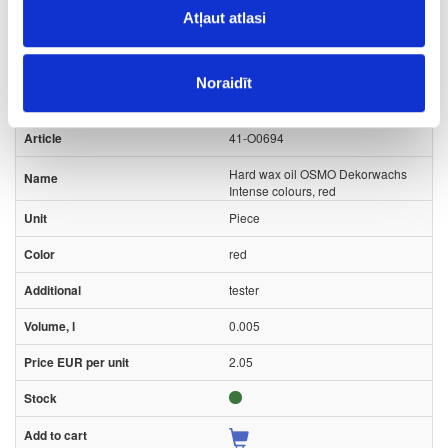
Ask question
Atļaut atlasi
Share product link
Print
Noraidīt
41-O0694
Hard wax oil OSMO Dekorwachs
Intense colours, red
Piece
red
tester
0.005
2.05