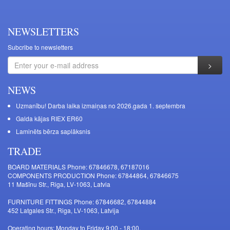
NEWSLETTERS
Subcribe to newsletters
NEWS
Uzmanību! Darba laika izmaiņas no 2026.gada 1. septembra
Galda kājas RIEX ER60
Laminēts bērza saplāksnis
TRADE
BOARD MATERIALS Phone: 67846678, 67187016
COMPONENTS PRODUCTION Phone: 67844864, 67846675
11 Mašīnu Str., Riga, LV-1063, Latvia
FURNITURE FITTINGS Phone: 67846682, 67844884
452 Latgales Str., Riga, LV-1063, Latvija
Operating hours: Monday to Friday 9:00 - 18:00,