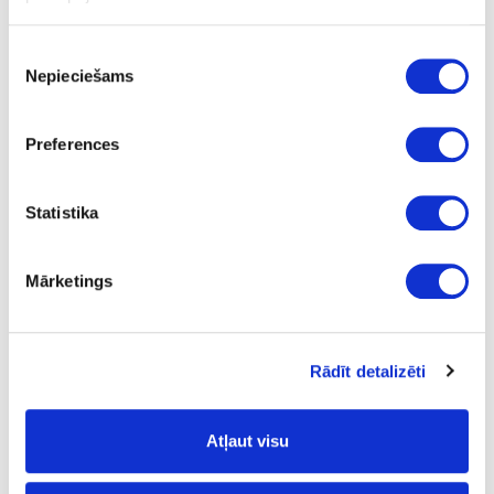
SASTĀVDAĻAS
Piekrišanas
Uz dabīgo augu eļļu un vasku bāzes (saulespuķu eļļa, sojas eļļa,
Nepieciešams
saflora eļļa, linsēklu eļļa, karnauba vasks un kandelilla vasks)
izvēle
parafīns, dzelzs oksīds un organiskie pigmenti, titāna dioksīda
balts pigments, sikatīvi (žūšanas piedevas) un ūdeni atgrūdošas
piedevas. Dearomatizēts vaitspirts (nesatur benzolu). Produkts
Preferences
atbilst ES regulai (2004/42/EK) saskaņā ar GOS saturu maks. 400
g/l (Cat. A/e (2010)).
Statistika
Precizēta sastāvdaļu deklarācija pieejama pēc pieprasījuma.
PATĒRIŅŠ
Mārketings
1 litrs nosedz apm. 24 m² ar vienu kārtu.
Produkta patēriņš ir ļoti atkarīgs no koksnes īpašībām. Visa
informācija attiecas uz gludām un ēvelētām/zāģētām virsmām.
Citas virsmas var novest pie mazākas segtspējas.
Rādīt detalizēti
Pēc pieprasījuma pieejamie tilpumi: 0.125 L; 0.375 L; 0.75 L; 2.50
L; 25 L
Atļaut visu