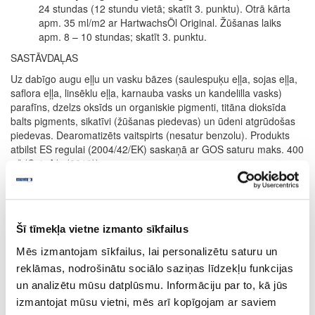
24 stundas (12 stundu vietā; skatīt 3. punktu). Otrā kārta
apm. 35 ml/m2 ar HartwachsÖl Original. Žūšanas laiks
apm. 8 – 10 stundas; skatīt 3. punktu.
SASTĀVDAĻAS
Uz dabīgo augu eļļu un vasku bāzes (saulespuķu eļļa, sojas eļļa,
saflora eļļa, linsēklu eļļa, karnauba vasks un kandelilla vasks)
parafīns, dzelzs oksīds un organiskie pigmenti, titāna dioksīda
balts pigments, sikatīvi (žūšanas piedevas) un ūdeni atgrūdošas
piedevas. Dearomatizēts vaitspirts (nesatur benzolu). Produkts
atbilst ES regulai (2004/42/EK) saskaņā ar GOS saturu maks. 400
g/l (Cat. A/e (2010)).
Precizēta sastāvdaļu deklarācija pieejama pēc pieprasījuma.
PATĒRIŅŠ
1 litrs nosedz apm. 24 m² ar vienu kārtu.
Šī tīmekļa vietne izmanto sīkfailus
Produkta patēriņš ir ļoti atkarīgs no koksnes īpašībām. Visa
Mēs izmantojam sīkfailus, lai personalizētu saturu un
informācija attiecas uz gludām un ēvelētām/zāģētām virsmām.
reklāmas, nodrošinātu sociālo saziņas līdzekļu funkcijas
Citas virsmas var novest pie mazākas segtspējas.
un analizētu mūsu datplūsmu. Informāciju par to, kā jūs
Pēc pieprasījuma pieejami 0.125L, 0.375L, 0.75L, 2.5L
izmantojat mūsu vietni, mēs arī kopīgojam ar saviem
iepakojumi.