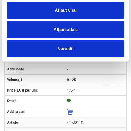
Atļaut visu
41-O0117
Atļaut atlasi
Hard wax oil OSMO Dekorwachs
Transparent, cognac
Piece
Noraidīt
cognak
-
0.125
17.41
41-O0118