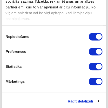
sociālās saziņas līdzekļu, reklamēšanas un analīzes
partneriem, kuri to var apvienot ar citu informāciju, ko
viņiem sniedzat vai ko viņi apkopo, kad lietojat viņu
Ask question
pakalpojumus.
Share product link
Print
Piekrišanas
Nepieciešams
izvēle
41-O0501
Preferences
Hard wax oil OSMO Dekorwachs
Transparent, cognac
Statistika
Piece
cognak
Mārketings
tester
0.005
Rādīt detalizēti
2.05