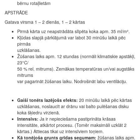
bērnu rotaļlietām
APSTRĀDE
Gatava virsma 1 – 2 dienās, 1 – 2 kārtas
Pirmā kārta uz neapstrādāta slīpēta koka apm. 35 ml/m².
Kļūdas slapjā pārklājumā var labot 30 minūšu laikā pēc
pirmās
uzklāšanas.
Žūšanas laiks apm. 12 stundas (normāli klimatiskie apstākļi,
23°C/
50 % rel. mitrums). Zemākas temperatūras un/vai augstāks
mitrums
var pagarināt žūšanas laiku. Nodrošināt labu ventilāciju.
Gaiši tonēts lazējošs efekts:
20 minūšu laikā pēc kārtas
uzklāšanas, noslaucīt ar drānu vai balto pulēšanas disku
koka šķiedru virzienā.
Intensīvs:
Ja ir nepieciešama pastiprināta krāsas
intensitāte, atkārtot procesu. (Tomēr maksimāli uzklāt 2
kārtas.) Attiecas tikai uz intensīviem toņiem.
Kā tonējoša grunts grīdas segumam:
žūšanas laiks apm.