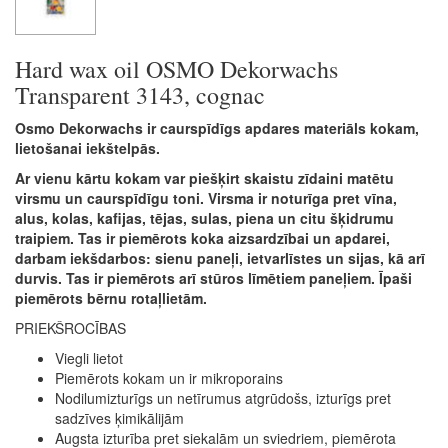
Hard wax oil OSMO Dekorwachs
Transparent 3143, cognac
Osmo Dekorwachs ir caurspīdīgs apdares materiāls kokam,
lietošanai iekštelpās.
Ar vienu kārtu kokam var piešķirt skaistu zīdaini matētu
virsmu un caurspīdīgu toni. Virsma ir noturīga pret vīna,
alus, kolas, kafijas, tējas, sulas, piena un citu šķidrumu
traipiem. Tas ir piemērots koka aizsardzībai un apdarei,
darbam iekšdarbos: sienu paneļi, ietvarlīstes un sijas, kā arī
durvis. Tas ir piemērots arī stūros līmētiem paneļiem. Īpaši
piemērots bērnu rotaļlietām.
PRIEKŠROCĪBAS
Viegli lietot
Piemērots kokam un ir mikroporains
Nodilumizturīgs un netīrumus atgrūdošs, izturīgs pret
sadzīves ķimikālijām
Augsta izturība pret siekalām un sviedriem, piemērota