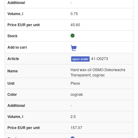
-
0.75
45.60
41-O0273
upon order
Hard wax oil OSMO Dekorwachs
Transparent, cognac
Piece
cognak
-
2.5
157.07