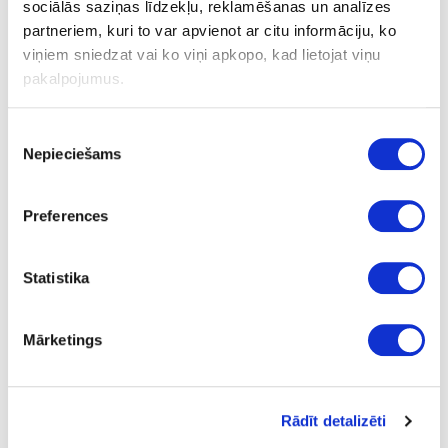
sociālās saziņas līdzekļu, reklamēšanas un analīzes
partneriem, kuri to var apvienot ar citu informāciju, ko
viņiem sniedzat vai ko viņi apkopo, kad lietojat viņu
Ask question
Share product link
pakalpojumus.
Print
Piekrišanas
Nepieciešams
izvēle
41-O0629
upon order
Preferences
Terrace oil Osmo Terrassen-Öl 019,
grey
Piece
Statistika
grey
Mārketings
tester
0.005
2.05
Rādīt detalizēti