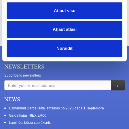
Atļaut visu
Prices excluding VAT. The indicated prices may be changed
Atļaut atlasi
without a prior warning.
Noraidīt
NEWSLETTERS
Subcribe to newsletters
NEWS
Uzmanību! Darba laika izmaiņas no 2026.gada 1. septembra
Galda kājas RIEX ER60
Laminēts bērza saplāksnis