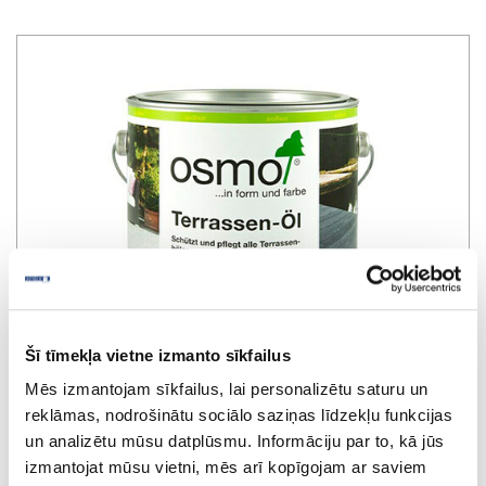
Šī tīmekļa vietne izmanto sīkfailus
Mēs izmantojam sīkfailus, lai personalizētu saturu un
reklāmas, nodrošinātu sociālo saziņas līdzekļu funkcijas
un analizētu mūsu datplūsmu. Informāciju par to, kā jūs
Terrace oil Osmo Terrassen-Öl 019, grey
izmantojat mūsu vietni, mēs arī kopīgojam ar saviem