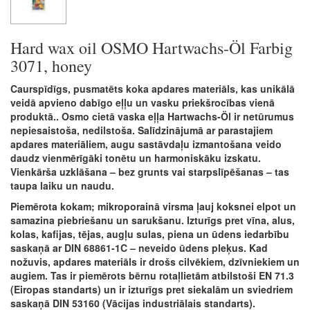
Hard wax oil OSMO Hartwachs-Öl Farbig
3071, honey
Caurspīdīgs, pusmatēts koka apdares materiāls, kas unikālā
veidā apvieno dabīgo eļļu un vasku priekšrocības vienā
produktā.. Osmo cietā vaska eļļa Hartwachs-Öl ir netūrumus
nepiesaistoša, nedilstoša. Salīdzinājumā ar parastajiem
apdares materiāliem, augu sastāvdaļu izmantošana veido
daudz vienmērīgāki tonētu un harmoniskāku izskatu.
Vienkārša uzklāšana – bez grunts vai starpslīpēšanas – tas
taupa laiku un naudu.
Piemērota kokam; mikroporainā virsma ļauj koksnei elpot un
samazina piebriešanu un sarukšanu. Izturīgs pret vīna, alus,
kolas, kafijas, tējas, augļu sulas, piena un ūdens iedarbību
saskaņā ar DIN 68861-1C – neveido ūdens pleķus. Kad
nožuvis, apdares materiāls ir drošs cilvēkiem, dzīvniekiem un
augiem. Tas ir piemērots bērnu rotaļlietām atbilstoši EN 71.3
(Eiropas standarts) un ir izturīgs pret siekalām un sviedriem
saskaņā DIN 53160 (Vācijas industriālais standarts).