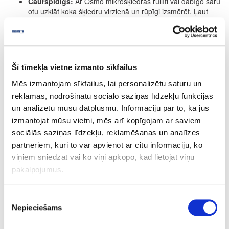
Caurspīdīgs:
Ar Osmo mikrošķiedras rullīti vai dabīgo saru
otu uzklāt koka šķiedru virzienā un rūpīgi izsmērēt. Ļaut
nožūt, nodrošinot labu ventilāciju. Ja ir nepieciešama
stiprāka toņa intensitāte, procesu atkārtot (maksimums 2
kārtas)
Nedaudz tonēts beices efekts:
20 minūšu laika pēc
uzklāšanas noslaucīt ar drānu vai balto pulēšanas disku.
Šī tīmekļa vietne izmanto sīkfailus
Ļaut nožūt, nodrošinot labu ventilāciju.
Intensīvi tonēts:
Šim noklūkam iesakām Osmo
Mēs izmantojam sīkfailus, lai personalizētu saturu un
Decorwachs.
reklāmas, nodrošinātu sociālo saziņas līdzekļu funkcijas
ŽŪŠANAS LAIKS
un analizētu mūsu datplūsmu. Informāciju par to, kā jūs
izmantojat mūsu vietni, mēs arī kopīgojam ar saviem
Apm. 24 stundas (normāli klimatiskie apstākļi, 23 °C/ 50 % rel.
sociālās saziņas līdzekļu, reklamēšanas un analīzes
mitrums). Zemākas temperatūras un/ vai augstāks gaisa mitrums
var paildzināt žūšanas laiku. Žūšanas laikā nodrošināt labu
partneriem, kuri to var apvienot ar citu informāciju, ko
ventilāciju. Pēc 2-3 nedēļām, virsma ir pilnībā sacietējusi.
viņiem sniedzat vai ko viņi apkopo, kad lietojat viņu
PATĒRIŅŠ
pakalpojumus.
1 litrs nosedz apm. 30 m² ar vienu kārtu.
Piekrišanas
Produkta patēriņš ir ļoti atkarīgs no koksnes īpašībām. Visa
Nepieciešams
izvēle
informācija attiecas uz gludām un ēvelētām/zāģētām virsmām.
Citas virsmas var novest pie mazākas segtspējas.