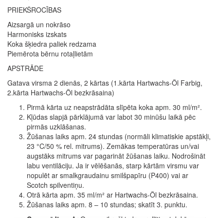
PRIEKŠROCĪBAS
Aizsargā un nokrāso
Harmonisks izskats
Koka šķiedra paliek redzama
Piemērota bērnu rotaļlietām
APSTRĀDE
Gatava virsma 2 dienās, 2 kārtas (1.kārta Hartwachs-Öl Farbig,
2.kārta Hartwachs-Öl bezkrāsaina)
Pirmā kārta uz neapstrādāta slīpēta koka apm. 30 ml/m².
Kļūdas slapjā pārklājumā var labot 30 minūšu laikā pēc
pirmās uzklāšanas.
Žūšanas laiks apm. 24 stundas (normāli klimatiskie apstākļi,
23 °C/50 % rel. mitrums). Zemākas temperatūras un/vai
augstāks mitrums var pagarināt žūšanas laiku. Nodrošināt
labu ventilāciju. Ja ir vēlēšanās, starp kārtām virsmu var
nopulēt ar smalkgraudainu smilšpapīru (P400) vai ar
Scotch spilventiņu.
Otrā kārta apm. 35 ml/m² ar Hartwachs-Öl bezkrāsaina.
Žūšanas laiks apm. 8 – 10 stundas; skatīt 3. punktu.