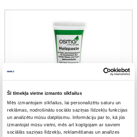
Šī tīmekļa vietne izmanto sīkfailus
Mēs izmantojam sīkfailus, lai personalizētu saturu un
reklāmas, nodrošinātu sociālo saziņas līdzekļu funkcijas
un analizētu mūsu datplūsmu. Informāciju par to, kā jūs
izmantojat mūsu vietni, mēs arī kopīgojam ar saviem
Spackling paste OSMO Holzpaste 7302,
sociālās saziņas līdzekļu, reklamēšanas un analīzes