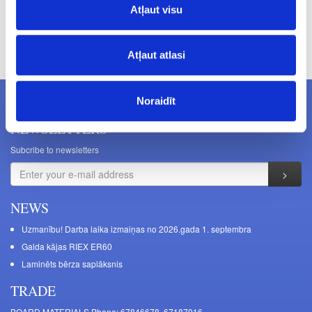
Atļaut visu
Prices excluding VAT. The indicated prices may be changed
without a prior warning.
Atļaut atlasi
Noraidīt
NEWSLETTERS
Subcribe to newsletters
NEWS
Uzmanību! Darba laika izmaiņas no 2026.gada 1. septembra
Galda kājas RIEX ER60
Laminēts bērza saplāksnis
TRADE
BOARD MATERIALS Phone: 67846678, 67187016