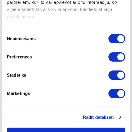
pine
partneriem, kuri to var apvienot ar citu informāciju, ko
viņiem sniedzat vai ko viņi apkopo, kad lietojat viņu
pakalpojumus.
Ask question
Share product link
Piekrišanas
Print
Nepieciešams
izvēle
Preferences
41-O0160
Spackling paste OSMO Holzpaste,
Statistika
pine
Piece
Mārketings
pne
12.16
Rādīt detalizēti