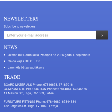
NEWSLETTERS
Subcribe to newsletters
NEWS
Uzmanību! Darba laika izmaiņas no 2026.gada 1. septembra
Galda kājas RIEX ER60
Laminēts bērza saplāksnis
TRADE
BOARD MATERIALS Phone: 67846678, 67187016
COMPONENTS PRODUCTION Phone: 67844864, 67846675
11 Mašīnu Str., Riga, LV-1063, Latvia
FURNITURE FITTINGS Phone: 67846682, 67844884
452 Latgales Str., Riga, LV-1063, Latvija