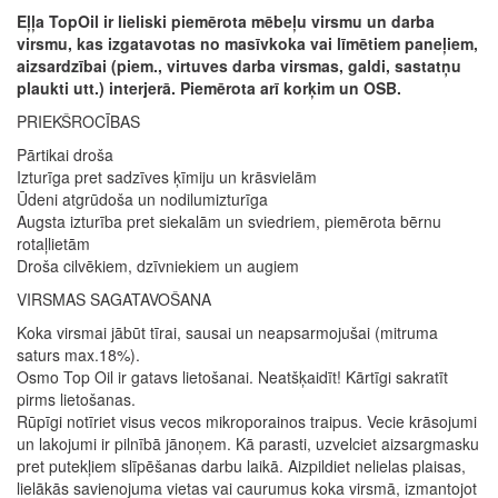
Eļļa TopOil ir lieliski piemērota mēbeļu virsmu un darba
virsmu, kas izgatavotas no masīvkoka vai līmētiem paneļiem,
aizsardzībai (piem., virtuves darba virsmas, galdi, sastatņu
plaukti utt.) interjerā. Piemērota arī korķim un OSB.
PRIEKŠROCĪBAS
Pārtikai droša
Izturīga pret sadzīves ķīmiju un krāsvielām
Ūdeni atgrūdoša un nodilumizturīga
Augsta izturība pret siekalām un sviedriem, piemērota bērnu
rotaļlietām
Droša cilvēkiem, dzīvniekiem un augiem
VIRSMAS SAGATAVOŠANA
Koka virsmai jābūt tīrai, sausai un neapsarmojušai (mitruma
saturs max.18%).
Osmo Top Oil ir gatavs lietošanai. Neatšķaidīt! Kārtīgi sakratīt
pirms lietošanas.
Rūpīgi notīriet visus vecos mikroporainos traipus. Vecie krāsojumi
un lakojumi ir pilnībā jānoņem. Kā parasti, uzvelciet aizsargmasku
pret putekļiem slīpēšanas darbu laikā. Aizpildiet nelielas plaisas,
lielākās savienojuma vietas vai caurumus koka virsmā, izmantojot