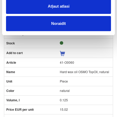
Piece
Atļaut atlasi
natural
Noraidīt
0.005
2.05
41-O0060
Hard wax oil OSMO TopOil, natural
Piece
natural
0.125
15.02