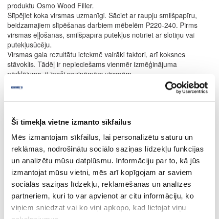
produktu Osmo Wood Filler.
Slīpējiet koka virsmas uzmanīgi. Sāciet ar raupju smilšpapīru,
beidzamajiem slīpēšanas darbiem mēbelēm P220-240. Pirms
virsmas eļļošanas, smilšpapīra putekļus notīriet ar slotiņu vai
putekļusūcēju.
Virsmas gala rezultātu ietekmē vairāki faktori, arī koksnes
stāvoklis. Tādēļ ir nepieciešams vienmēr izmēģinājuma
pārklājums, it īpaši nezināmām virsmām.
Pārāk maz uzklātā produkta dēļ un nepietiekamas ventilācijas
ietekmes rezultātā var paildzināties nožūšanas laiks.
Uz tumšām/sarkanīgām koka sugām, lietojot TopOil
Dabisks produktu, virsma ir nedaudz redzama kā krīta balta.
Tādēļ iesakām veikt izmēģinājuma pārklājumu.
Šī tīmekļa vietne izmanto sīkfailus
APSTRĀDE
Mēs izmantojam sīkfailus, lai personalizētu saturu un
reklāmas, nodrošinātu sociālo saziņas līdzekļu funkcijas
Gatava virsma 2 dienās, 2 kārtas
un analizētu mūsu datplūsmu. Informāciju par to, kā jūs
Pirmā kārta uz neapstrādāta slīpēta koka apm. 35 ml/m².
izmantojat mūsu vietni, mēs arī kopīgojam ar saviem
Vislabāk uzklāt ar neplūksnājošu drānu. Kļūdas slapjā pārklājumā
sociālās saziņas līdzekļu, reklamēšanas un analīzes
var labot 15 minūšu laikā pēc pirmās uzklāšanas..
Žūšanas laiks apm. 8 – 10 stundas (normāli klimatiskie apstākļi,
partneriem, kuri to var apvienot ar citu informāciju, ko
23 °C/50 % rel. mitrums). Zemākas temperatūras un/vai augstāks
viņiem sniedzat vai ko viņi apkopo, kad lietojat viņu
mitrums var pagarināt žūšanas laiku. Nodrošināt labu ventilāciju.