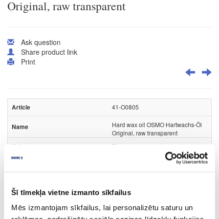
Original, raw transparent
Ask question
Share product link
Print
41-O0805
Hard wax oil OSMO Hartwachs-Öl
Original, raw transparent
Piece
transparent
tester
Šī tīmekļa vietne izmanto sīkfailus
0.005
Mēs izmantojam sīkfailus, lai personalizētu saturu un
2.05