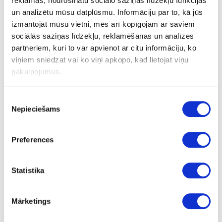
reklāmas, nodrošinātu sociālo saziņas līdzekļu funkcijas
un analizētu mūsu datplūsmu. Informāciju par to, kā jūs
izmantojat mūsu vietni, mēs arī kopīgojam ar saviem
sociālās saziņas līdzekļu, reklamēšanas un analīzes
partneriem, kuri to var apvienot ar citu informāciju, ko
41-O0585
viņiem sniedzat vai ko viņi apkopo, kad lietojat viņu
Hard wax oil OSMO Hartwachs-Öl
pakalpojumus.
Original, raw transparent
Piece
Piekrišanas
Nepieciešams
transparent
izvēle
-
Preferences
0.125
23.19
Statistika
Mārketings
41-O0614