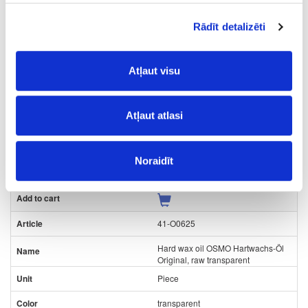
Hard wax oil OSMO Hartwachs-Öl
Rādīt detalizēti
Original, raw transparent
Piece
Atļaut visu
transparent
-
Atļaut atlasi
0.75
55.87
Noraidīt
41-O0625
Hard wax oil OSMO Hartwachs-Öl
Original, raw transparent
Piece
transparent