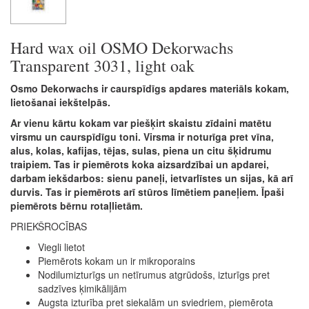
Hard wax oil OSMO Dekorwachs
Transparent 3031, light oak
Osmo Dekorwachs ir caurspīdīgs apdares materiāls kokam,
lietošanai iekštelpās.
Ar vienu kārtu kokam var piešķirt skaistu zīdaini matētu
virsmu un caurspīdīgu toni. Virsma ir noturīga pret vīna,
alus, kolas, kafijas, tējas, sulas, piena un citu šķidrumu
traipiem. Tas ir piemērots koka aizsardzībai un apdarei,
darbam iekšdarbos: sienu paneļi, ietvarlīstes un sijas, kā arī
durvis. Tas ir piemērots arī stūros līmētiem paneļiem. Īpaši
piemērots bērnu rotaļlietām.
PRIEKŠROCĪBAS
Viegli lietot
Piemērots kokam un ir mikroporains
Nodilumizturīgs un netīrumus atgrūdošs, izturīgs pret
sadzīves ķimikālijām
Augsta izturība pret siekalām un sviedriem, piemērota