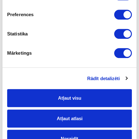
Preferences
Ask question
Share product link
Print
Statistika
Mārketings
41-O0586
Hard wax oil OSMO Dekorwachs
Transparent, light oak
Rādīt detalizēti
Piece
light oak
Atļaut visu
tester
Atļaut atlasi
0.005
2.05
Noraidīt