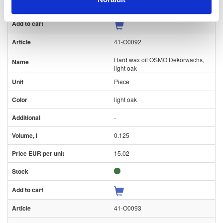
41-O0092
Hard wax oil OSMO Dekorwachs,
light oak
Piece
light oak
-
0.125
15.02
41-O0093