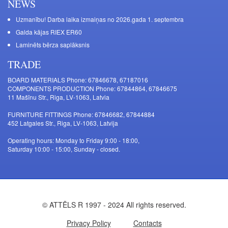
NEWS
Uzmanību! Darba laika izmaiņas no 2026.gada 1. septembra
Galda kājas RIEX ER60
Laminēts bērza saplāksnis
TRADE
BOARD MATERIALS Phone: 67846678, 67187016
COMPONENTS PRODUCTION Phone: 67844864, 67846675
11 Mašīnu Str., Riga, LV-1063, Latvia
FURNITURE FITTINGS Phone: 67846682, 67844884
452 Latgales Str., Riga, LV-1063, Latvija
Operating hours: Monday to Friday 9:00 - 18:00,
Saturday 10:00 - 15:00, Sunday - closed.
© ATTĒLS R 1997 - 2024 All rights reserved.
Privacy Policy
Contacts