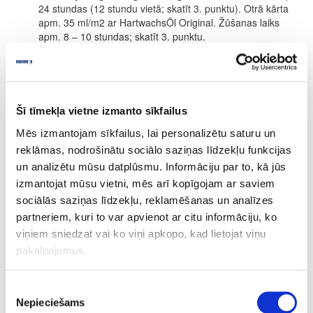
24 stundas (12 stundu vietā; skatīt 3. punktu). Otrā kārta
apm. 35 ml/m2 ar HartwachsÖl Original. Žūšanas laiks
apm. 8 – 10 stundas; skatīt 3. punktu.
SASTĀVDAĻAS
Uz dabīgo augu eļļu un vasku bāzes (saulespuķu eļļa, sojas eļļa,
saflora eļļa, linsēklu eļļa, karnauba vasks un kandelilla vasks)
parafīns, dzelzs oksīds un organiskie pigmenti, titāna dioksīda
Šī tīmekļa vietne izmanto sīkfailus
balts pigments, sikatīvi (žūšanas piedevas) un ūdeni atgrūdošas
piedevas. Dearomatizēts vaitspirts (nesatur benzolu). Produkts
Mēs izmantojam sīkfailus, lai personalizētu saturu un
atbilst ES regulai (2004/42/EK) saskaņā ar GOS saturu maks. 400
reklāmas, nodrošinātu sociālo saziņas līdzekļu funkcijas
g/l (Cat. A/e (2010)).
un analizētu mūsu datplūsmu. Informāciju par to, kā jūs
Precizēta sastāvdaļu deklarācija pieejama pēc pieprasījuma.
izmantojat mūsu vietni, mēs arī kopīgojam ar saviem
sociālās saziņas līdzekļu, reklamēšanas un analīzes
PATĒRIŅŠ
partneriem, kuri to var apvienot ar citu informāciju, ko
1 litrs nosedz apm. 24 m² ar vienu kārtu.
viņiem sniedzat vai ko viņi apkopo, kad lietojat viņu
Produkta patēriņš ir ļoti atkarīgs no koksnes īpašībām. Visa
pakalpojumus.
informācija attiecas uz gludām un ēvelētām/zāģētām virsmām.
Citas virsmas var novest pie mazākas segtspējas.
Piekrišanas
Pēc pieprasījuma pieejami 0.125L, 0.375L, 0.75L, 2.5L
Nepieciešams
izvēle
iepakojumi.