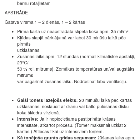
bērnu rotaļlietām
APSTRĀDE
Gatava virsma 1 – 2 dienās, 1 – 2 kārtas
Pirmā kārta uz neapstrādāta slīpēta koka apm. 35 ml/m².
Kļūdas slapjā pārklājumā var labot 30 minūšu laikā pēc
pirmās
uzklāšanas.
Žūšanas laiks apm. 12 stundas (normāli klimatiskie apstākļi,
23°C/
50 % rel. mitrums). Zemākas temperatūras un/vai augstāks
mitrums
var pagarināt žūšanas laiku. Nodrošināt labu ventilāciju.
Gaiši tonēts lazējošs efekts:
20 minūšu laikā pēc kārtas
uzklāšanas, noslaucīt ar drānu vai balto pulēšanas disku
koka šķiedru virzienā.
Intensīvs:
Ja ir nepieciešama pastiprināta krāsas
intensitāte, atkārtot procesu. (Tomēr maksimāli uzklāt 2
kārtas.) Attiecas tikai uz intensīviem toņiem.
Kā tonējoša grunts grīdas segumam:
žūšanas laiks apm.