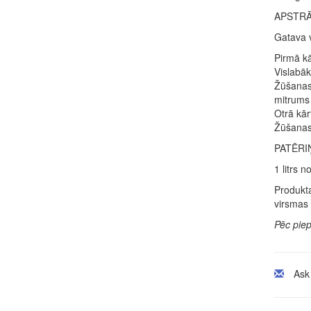
APSTR
Gatava v
Pirmā kā
Vislabāk
Žūšanas 
mitrums 
Otrā kār
Žūšanas 
PATĒRI
1 litrs 
Produkta
virsmas 
Pēc pie
Ask