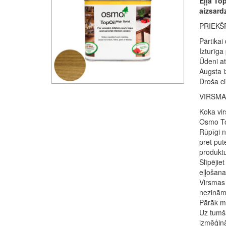
Eļļa To
aizsardz
PRIEKŠ
Pārtikai
Izturīga
Ūdeni at
Augsta i
Droša ci
VIRSMA
Koka vir
Osmo Top
Rūpīgi n
pret put
produkt
Slīpējie
eļļošana
Virsmas 
nezinām
Pārāk ma
Uz tumšā
izmēģin