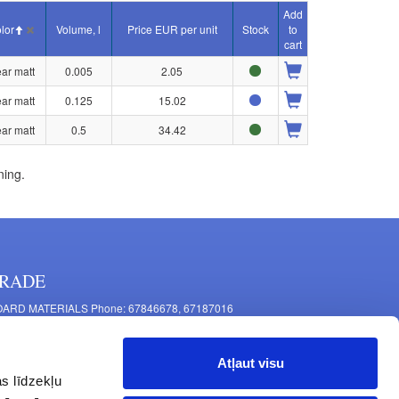
Add
lor
Volume, l
Price EUR per unit
Stock
to
cart
ear matt
0.005
2.05
ear matt
0.125
15.02
ear matt
0.5
34.42
ning.
RADE
ARD MATERIALS Phone: 67846678, 67187016
OMPONENTS PRODUCTION Phone: 67844864, 67846675
 Mašīnu Str., Riga, LV-1063, Latvia
Atļaut visu
RNITURE FITTINGS Phone: 67846682, 67844884
s līdzekļu
2 Latgales Str., Riga, LV-1063, Latvija