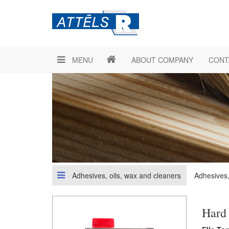
MENU
ABOUT COMPANY
CONT
Adhesives, oils, wax and cleaners
Adhesives,
Hard 