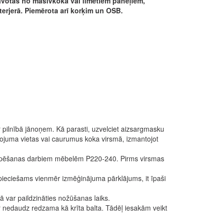
tavotas no masīvkoka vai līmētiem paneļiem,
nterjerā. Piemērota arī korķim un OSB.
ir pilnībā jānoņem. Kā parasti, uzvelciet aizsargmasku
ienojuma vietas vai caurumus koka virsmā, izmantojot
 slīpēšanas darbiem mēbelēm P220-240. Pirms virsmas
nepieciešams vienmēr izmēģinājuma pārklājums, it īpaši
ā var paildzināties nožūšanas laiks.
 nedaudz redzama kā krīta balta. Tādēļ iesakām veikt