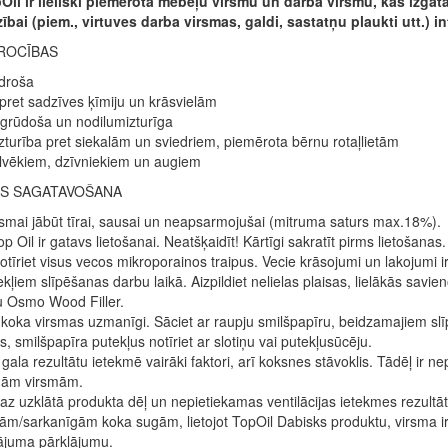
pOil ir lieliski piemērota mēbeļu virsmu un darba virsmu, kas izga
ībai (piem., virtuves darba virsmas, galdi, sastatņu plaukti utt.) i
ROCĪBAS
 droša
 pret sadzīves ķīmiju un krāsvielām
grūdoša un nodilumizturīga
zturība pret siekalām un sviedriem, piemērota bērnu rotaļlietām
lvēkiem, dzīvniekiem un augiem
S SAGATAVOŠANA
smai jābūt tīrai, sausai un neapsarmojušai (mitruma saturs max.18%).
 Oil ir gatavs lietošanai. Neatšķaidīt! Kārtīgi sakratīt pirms lietošanas.
otīriet visus vecos mikroporainos traipus. Vecie krāsojumi un lakojumi 
ekļiem slīpēšanas darbu laikā. Aizpildiet nelielas plaisas, lielākās sav
u Osmo Wood Filler.
t koka virsmas uzmanīgi. Sāciet ar raupju smilšpapīru, beidzamajiem
s, smilšpapīra putekļus notīriet ar slotiņu vai putekļusūcēju.
gala rezultātu ietekmē vairāki faktori, arī koksnes stāvoklis. Tādēļ ir 
ām virsmām.
z uzklātā produkta dēļ un nepietiekamas ventilācijas ietekmes rezultāt
m/sarkanīgām koka sugām, lietojot TopOil Dabisks produktu, virsma ir
ājuma pārklājumu.