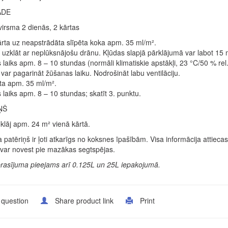
ĀDE
irsma 2 dienās, 2 kārtas
rta uz neapstrādāta slīpēta koka apm. 35 ml/m².
 uzklāt ar neplūksnājošu drānu. Kļūdas slapjā pārklājumā var labot 15 
laiks apm. 8 – 10 stundas (normāli klimatiskie apstākļi, 23 °C/50 % r
var pagarināt žūšanas laiku. Nodrošināt labu ventilāciju.
ta apm. 35 ml/m².
laiks apm. 8 – 10 stundas; skatīt 3. punktu.
ŅŠ
noklāj apm. 24 m² vienā kārtā.
 patēriņš ir ļoti atkarīgs no koksnes īpašībām. Visa informācija attie
var novest pie mazākas segtspējas.
prasījuma pieejams arī 0.125L un 25L iepakojumā.
 question
Share product link
Print