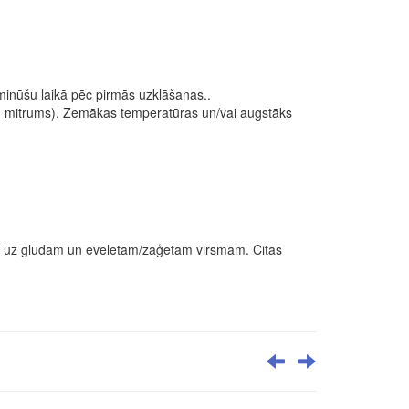
minūšu laikā pēc pirmās uzklāšanas..
el. mitrums). Zemākas temperatūras un/vai augstāks
cas uz gludām un ēvelētām/zāģētām virsmām. Citas