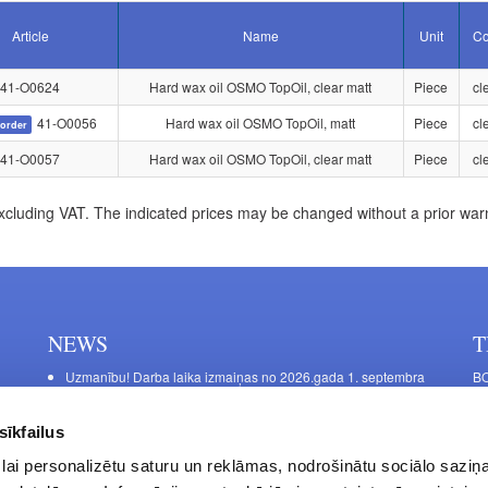
Article
Name
Unit
Co
41-O0624
Hard wax oil OSMO TopOil, clear matt
Piece
cl
41-O0056
Hard wax oil OSMO TopOil, matt
Piece
cl
order
41-O0057
Hard wax oil OSMO TopOil, clear matt
Piece
cl
xcluding VAT. The indicated prices may be changed without a prior war
NEWS
T
Uzmanību! Darba laika izmaiņas no 2026.gada 1. septembra
BO
C
Galda kājas RIEX ER60
11
Laminēts bērza saplāksnis
sīkfailus
FU
lai personalizētu saturu un reklāmas, nodrošinātu sociālo saziņa
45