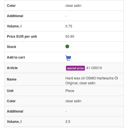
clear satin
-
0.75
50.90
41-O0010
special price
Hard wax oil OSMO Hartwachs-Öl
Original, clear satin
Piece
clear satin
-
2.5