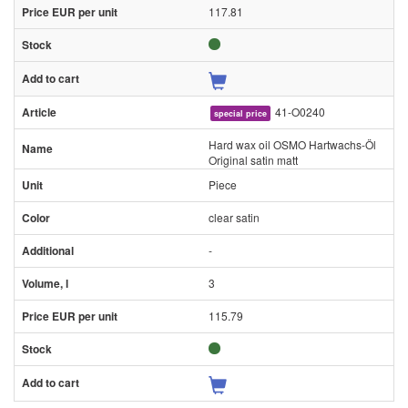
117.81
41-O0240
special price
Hard wax oil OSMO Hartwachs-Öl
Original satin matt
Piece
clear satin
-
3
115.79