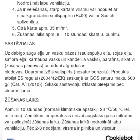
Nodrošināt labu ventilāciju.
Ja ir vēlēšanās, starp kārtām virsmu var nopulēt ar
smalkgraudainu smilšpapīru (P400) vai ar Scotch
spilventiņu.
Otrā kārta apm. 35 ml/m².
Žūšanas laiks apm. 8 – 10 stundas; skatīt 3. punktu.
SASTĀVDAĻAS:
Uz dabīgo augu eļļu un vasku bāzes (saulespuķu eļļa, sojas eļļa,
saflora eļļa, karnauba vasks un kandelilla vasks), parafīns, sikatīvi
(žūšanas piedevas) un ūdeni atgrūdošas
piedevas. Dearomatizēts vaitspirts (nesatur benzolu). Produkts
atbilst ES regulai (2004/42/EK) saskaņā ar GOS saturu maks. 500
g/l (Cat. A/i (2010)). Sīkāks sastāvdaļu izklāsts pieejams pēc
pieprasījuma.
ŽŪŠANAS LAIKS:
Apm. 8-10 stundas (normāli klimatiskie apstakļi, 23 °C/50 % rel.
mitrums). Zemākas temperaturas un/vai augstāks gaisa mitrums
var paildzināt žūšanas laiku. Žūšanas laikā nodrošināt labu
ventilāciju. Pēc 2-3 nedēļam, virsma ir pilnība un viscaur
sacietējusi.