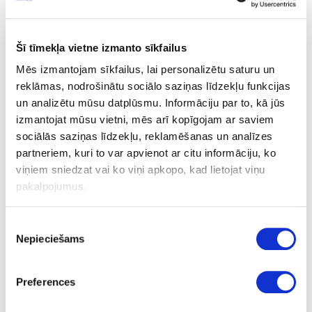
Pēc pieprasījuma pieejami arī 0.125L, 10L, 25L iepakojumi
Šī tīmekļa vietne izmanto sīkfailus
Mēs izmantojam sīkfailus, lai personalizētu saturu un
Ask question
reklāmas, nodrošinātu sociālo saziņas līdzekļu funkcijas
Share product link
un analizētu mūsu datplūsmu. Informāciju par to, kā jūs
Print
izmantojat mūsu vietni, mēs arī kopīgojam ar saviem
sociālās saziņas līdzekļu, reklamēšanas un analīzes
partneriem, kuri to var apvienot ar citu informāciju, ko
viņiem sniedzat vai ko viņi apkopo, kad lietojat viņu
41-O0574
pakalpojumus.
Hard wax oil OSMO Dekorwachs
Transparent, light oak
Piekrišanas
Piece
Nepieciešams
izvēle
clear satin
tester
Preferences
0.005