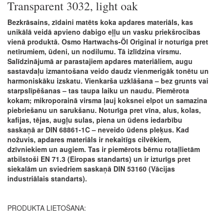
Transparent 3032, light oak
Bezkrāsains, zīdaini matēts koka apdares materiāls, kas
unikālā veidā apvieno dabigo eļļu un vasku priekšrocibas
vienā produktā. Osmo Hartwachs-Öl Original ir noturīga pret
netīrumiem, ūdeni, un nodilumu. Tā izlīdzina virsmu.
Salīdzinājumā ar parastajiem apdares materiāliem, augu
sastavdaļu izmantošana veido daudz vienmerigāk tonētu un
harmoniskāku izskatu. Vienkarša uzklāšana – bez grunts vai
starpslīpēšanas – tas taupa laiku un naudu. Piemērota
kokam; mikroporainā virsma ļauj koksnei elpot un samazina
piebriešanu un sarukšanu. Noturīga pret vīna, alus, kolas,
kafijas, tējas, augļu sulas, piena un ūdens iedarbību
saskaņā ar DIN 68861-1C – neveido ūdens pleķus. Kad
nožuvis, apdares materiāls ir nekaitīgs cilvēkiem,
dzīvniekiem un augiem. Tas ir piemērots bērnu rotaļlietām
atbilstoši EN 71.3 (Eiropas standarts) un ir izturīgs pret
siekalām un sviedriem saskaņā DIN 53160 (Vācijas
industriālais standarts).
PRODUKTA LIETOŠANA: