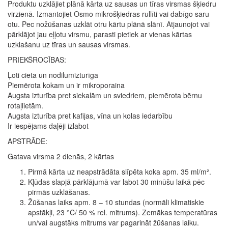
Produktu uzklājiet plānā kārta uz sausas un tīras virsmas šķiedru
virzienā. Izmantojiet Osmo mikrošķiedras rullīti vai dabīgo saru
otu. Pec nožūšanas uzklāt otru kārtu plānā slānī. Atjaunojot vai
pārklājot jau eļļotu virsmu, parasti pietiek ar vienas kārtas
uzklašanu uz tīras un sausas virsmas.
PRIEKŠROCĪBAS:
Ļoti cieta un nodilumizturīga
Piemērota kokam un ir mikroporaina
Augsta izturība pret siekalām un sviedriem, piemērota bērnu
rotaļlietām.
Augsta izturība pret kafijas, vīna un kolas iedarbību
Ir iespējams daļēji izlabot
APSTRĀDE:
Gatava virsma 2 dienās, 2 kārtas
Pirmā kārta uz neapstrādāta slīpēta koka apm. 35 ml/m².
Kļūdas slapjā pārklājumā var labot 30 minūšu laikā pēc
pirmās uzklāšanas.
Žūšanas laiks apm. 8 – 10 stundas (normāli klimatiskie
apstākļi, 23 °C/ 50 % rel. mitrums). Zemākas temperatūras
un/vai augstāks mitrums var pagarināt žūšanas laiku.