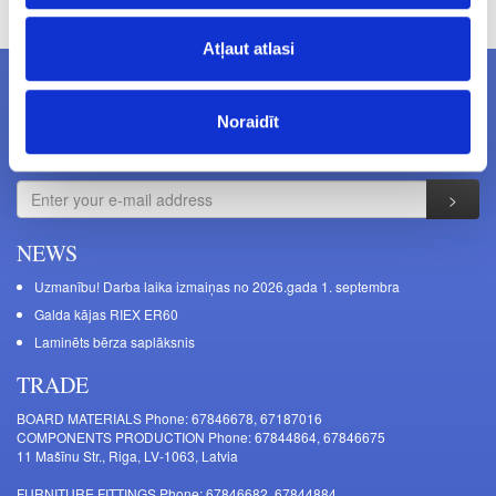
Atļaut atlasi
NEWSLETTERS
Noraidīt
Subcribe to newsletters
NEWS
Uzmanību! Darba laika izmaiņas no 2026.gada 1. septembra
Galda kājas RIEX ER60
Laminēts bērza saplāksnis
TRADE
BOARD MATERIALS Phone: 67846678, 67187016
COMPONENTS PRODUCTION Phone: 67844864, 67846675
11 Mašīnu Str., Riga, LV-1063, Latvia
FURNITURE FITTINGS Phone: 67846682, 67844884