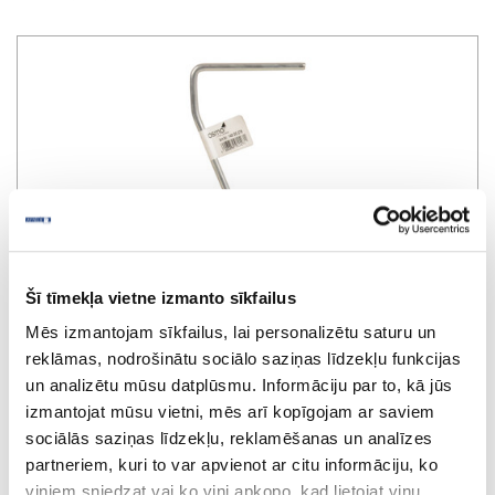
Šī tīmekļa vietne izmanto sīkfailus
Mēs izmantojam sīkfailus, lai personalizētu saturu un
reklāmas, nodrošinātu sociālo saziņas līdzekļu funkcijas
un analizētu mūsu datplūsmu. Informāciju par to, kā jūs
izmantojat mūsu vietni, mēs arī kopīgojam ar saviem
sociālās saziņas līdzekļu, reklamēšanas un analīzes
partneriem, kuri to var apvienot ar citu informāciju, ko
OSMO roller stem, 250 mm
viņiem sniedzat vai ko viņi apkopo, kad lietojat viņu