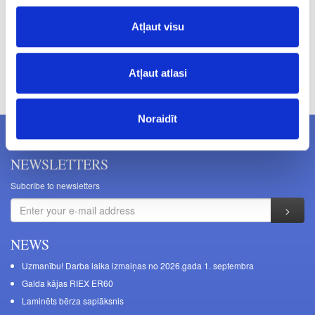
Atļaut visu
Prices excluding VAT. The indicated prices may be changed
Atļaut atlasi
without a prior warning.
Noraidīt
NEWSLETTERS
Subcribe to newsletters
NEWS
Uzmanību! Darba laika izmaiņas no 2026.gada 1. septembra
Galda kājas RIEX ER60
Laminēts bērza saplāksnis