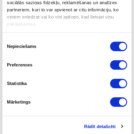
sociālās saziņas līdzekļu, reklamēšanas un analīzes
partneriem, kuri to var apvienot ar citu informāciju, ko
viņiem sniedzat vai ko viņi apkopo, kad lietojat viņu
Hook for railing
pakalpojumus.
Piekrišanas
Ask question
Nepieciešams
izvēle
Share product link
Print
Preferences
28-WE04002801799
Statistika
Hook for railing
Mārketings
Piece
black
0.46
Rādīt detalizēti