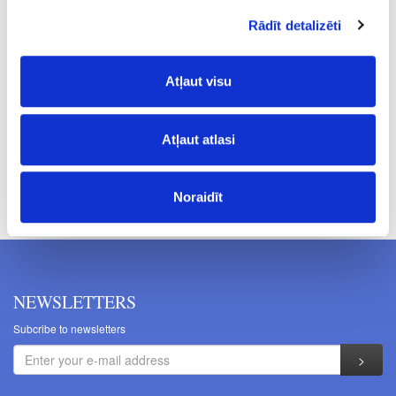
38
Rādīt detalizēti
430
35.10
Atļaut visu
Atļaut atlasi
Prices excluding VAT. The indicated prices may be changed
without a prior warning.
Noraidīt
NEWSLETTERS
Subcribe to newsletters