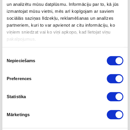
un analizētu mūsu datplūsmu. Informāciju par to, kā jūs
izmantojat mūsu vietni, mēs arī kopīgojam ar saviem
Glass holder
sociālās saziņas līdzekļu, reklamēšanas un analīzes
partneriem, kuri to var apvienot ar citu informāciju, ko
viņiem sniedzat vai ko viņi apkopo, kad lietojat viņu
pakalpojumus.
Ask question
Share product link
Print
Piekrišanas
Nepieciešams
izvēle
Preferences
28-E8937811
Glass holder
Statistika
Piece
chrome
Mārketings
280