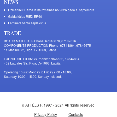
NEWS
Uzmanību! Darba laika izmaiņas no 2026.gada 1. septembra
Galda kājas RIEX ER60
Laminēts bērza saplāksnis
TRADE
BOARD MATERIALS Phone: 67846678, 67187016
COMPONENTS PRODUCTION Phone: 67844864, 67846675
11 Mašīnu Str., Riga, LV-1063, Latvia
FURNITURE FITTINGS Phone: 67846682, 67844884
452 Latgales Str., Riga, LV-1063, Latvija
Operating hours: Monday to Friday 9:00 - 18:00,
Saturday 10:00 - 15:00, Sunday - closed.
© ATTĒLS R 1997 - 2024 All rights reserved.
Privacy Policy
Contacts