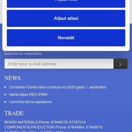
Prices excluding VAT. The indicated prices may be changed
without a prior warning.
Atļaut atlasi
Noraidīt
NEWSLETTERS
Subcribe to newsletters
NEWS
Uzmanību! Darba laika izmaiņas no 2026.gada 1. septembra
Galda kājas RIEX ER60
Laminēts bērza saplāksnis
TRADE
BOARD MATERIALS Phone: 67846678, 67187016
COMPONENTS PRODUCTION Phone: 67844864, 67846675
11 Mašīnu Str., Riga, LV-1063, Latvia