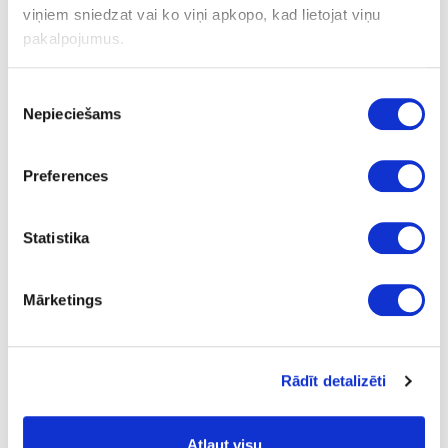
viņiem sniedzat vai ko viņi apkopo, kad lietojat viņu
pakalpojumus.
Ask question
Share product link
Piekrišanas
Print
Nepieciešams
izvēle
Preferences
28-TE07000414799
Railing tube support
Statistika
Piece
Mārketings
black
1.02
Rādīt detalizēti
Atļaut visu