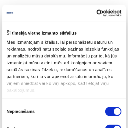
Safety data sheet
Šī tīmekļa vietne izmanto sīkfailus
Ask question
Share product link
Mēs izmantojam sīkfailus, lai personalizētu saturu un
Print
reklāmas, nodrošinātu sociālo saziņas līdzekļu funkcijas
un analizētu mūsu datplūsmu. Informāciju par to, kā jūs
izmantojat mūsu vietni, mēs arī kopīgojam ar saviem
sociālās saziņas līdzekļu, reklamēšanas un analīzes
41-H280.58-5
partneriem, kuri to var apvienot ar citu informāciju, ko
viņiem sniedzat vai ko viņi apkopo, kad lietojat viņu
Hotmelt adhesive JOWATHERM
280.58
pakalpojumus.
kg
Piekrišanas
transparent
Nepieciešams
izvēle
5
15-40