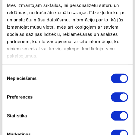
aluminium foil JOWATHERM 607.40
Mēs izmantojam sīkfailus, lai personalizētu saturu un
reklāmas, nodrošinātu sociālo saziņas līdzekļu funkcijas
un analizētu mūsu datplūsmu. Informāciju par to, kā jūs
Safety data sheet
izmantojat mūsu vietni, mēs arī kopīgojam ar saviem
Tehnical data sheet
sociālās saziņas līdzekļu, reklamēšanas un analīzes
partneriem, kuri to var apvienot ar citu informāciju, ko
viņiem sniedzat vai ko viņi apkopo, kad lietojat viņu
pakalpojumus.
Ask question
Share product link
Piekrišanas
Print
Nepieciešams
izvēle
Preferences
41-H607.40/2.5ALUM
special price
Statistika
Hotmelt PUR adhesive in cartridge
with aluminium foil JOWATHERM
607.40
Mārketings