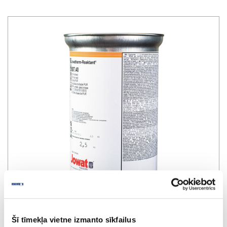
Hotmelt PUR adhesive in cartridge with
Šī tīmekļa vietne izmanto sīkfailus