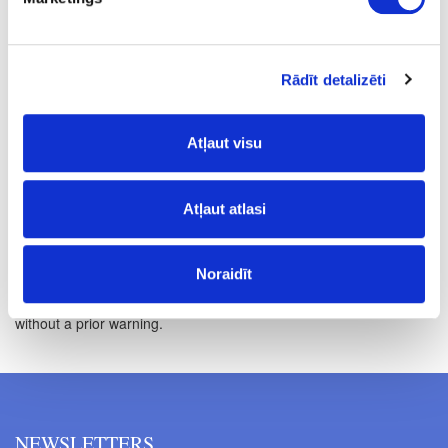
kg
beige
2.5
Rādīt detalizēti
12-30
Atļaut visu
130-150
12.02
Atļaut atlasi
Noraidīt
Prices excluding VAT. The indicated prices may be changed
without a prior warning.
NEWSLETTERS