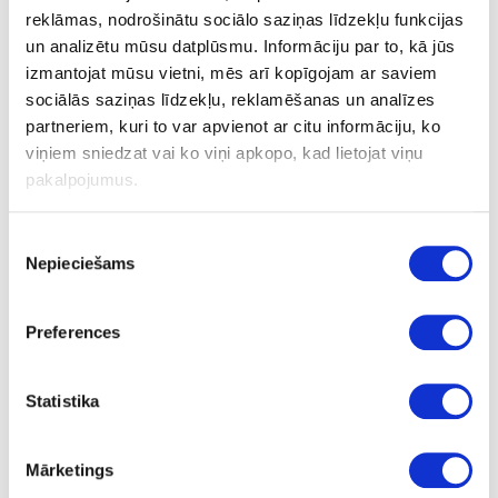
JOWATHERM 607.40
reklāmas, nodrošinātu sociālo saziņas līdzekļu funkcijas
un analizētu mūsu datplūsmu. Informāciju par to, kā jūs
izmantojat mūsu vietni, mēs arī kopīgojam ar saviem
Safety data sheet
sociālās saziņas līdzekļu, reklamēšanas un analīzes
Tehnical data sheet
partneriem, kuri to var apvienot ar citu informāciju, ko
viņiem sniedzat vai ko viņi apkopo, kad lietojat viņu
pakalpojumus.
Ask question
Share product link
Piekrišanas
Print
Nepieciešams
izvēle
Preferences
41-H607.40/320
Hotmelt PUR adhesive in cartridge
Statistika
JOWATHERM 607.40
Piece
Mārketings
beige