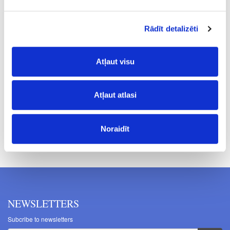
0.32
Rādīt detalizēti
12-30
130-150
Atļaut visu
9.99
Atļaut atlasi
Noraidīt
Prices excluding VAT. The indicated prices may be changed
without a prior warning.
NEWSLETTERS
Subcribe to newsletters