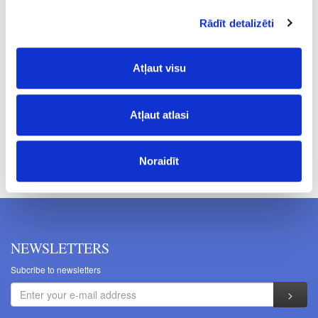
10
Rādīt detalizēti
R
20.66
Atļaut visu
Atļaut atlasi
Prices excluding VAT. The indicated prices may be changed
Noraidīt
without a prior warning.
NEWSLETTERS
Subcribe to newsletters