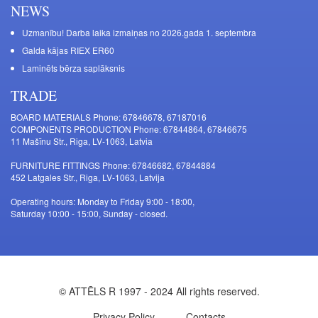
NEWS
Uzmanību! Darba laika izmaiņas no 2026.gada 1. septembra
Galda kājas RIEX ER60
Laminēts bērza saplāksnis
TRADE
BOARD MATERIALS Phone: 67846678, 67187016
COMPONENTS PRODUCTION Phone: 67844864, 67846675
11 Mašīnu Str., Riga, LV-1063, Latvia
FURNITURE FITTINGS Phone: 67846682, 67844884
452 Latgales Str., Riga, LV-1063, Latvija
Operating hours: Monday to Friday 9:00 - 18:00,
Saturday 10:00 - 15:00, Sunday - closed.
© ATTĒLS R 1997 - 2024 All rights reserved.
Privacy Policy
Contacts