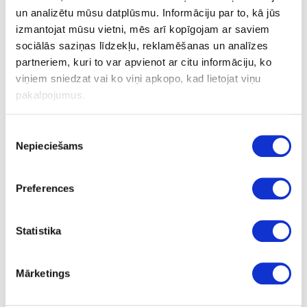
un analizētu mūsu datplūsmu. Informāciju par to, kā jūs
izmantojat mūsu vietni, mēs arī kopīgojam ar saviem
Dowel bit LEUCO, D19x10mmx70mm
sociālās saziņas līdzekļu, reklamēšanas un analīzes
partneriem, kuri to var apvienot ar citu informāciju, ko
viņiem sniedzat vai ko viņi apkopo, kad lietojat viņu
pakalpojumus.
Ask question
Share product link
Print
Piekrišanas
Nepieciešams
izvēle
Preferences
24-L19070DLL
special price
Dowel bit LEUCO,
D19x10mmx70mm
Statistika
Piece
70
Mārketings
19