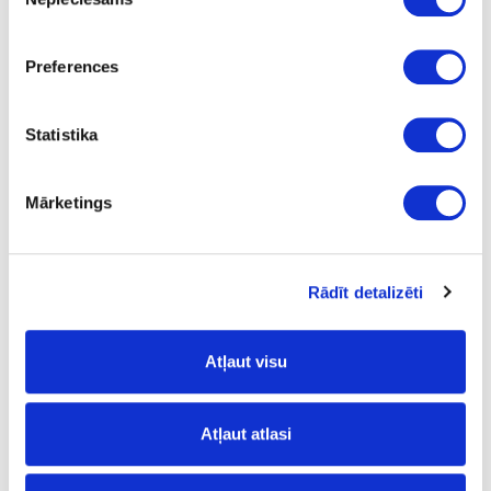
izvēle
26
10
Preferences
26
L
Statistika
33.45
Mārketings
24-L182375
special price
Rādīt detalizēti
Cylinder boring bit LEUCO,
D26x70x10mm
Atļaut visu
Piece
70
Atļaut atlasi
26
10