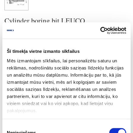
Cylinder boring bit LEUCO,
D26x70x10mm
Ask question
Šī tīmekļa vietne izmanto sīkfailus
Share product link
Mēs izmantojam sīkfailus, lai personalizētu saturu un
Print
reklāmas, nodrošinātu sociālo saziņas līdzekļu funkcijas
un analizētu mūsu datplūsmu. Informāciju par to, kā jūs
izmantojat mūsu vietni, mēs arī kopīgojam ar saviem
sociālās saziņas līdzekļu, reklamēšanas un analīzes
24-L182374
special price
partneriem, kuri to var apvienot ar citu informāciju, ko
Cylinder boring bit LEUCO,
viņiem sniedzat vai ko viņi apkopo, kad lietojat viņu
D26x70x10mm
pakalpojumus.
Piece
70
Piekrišanas
Nepieciešams