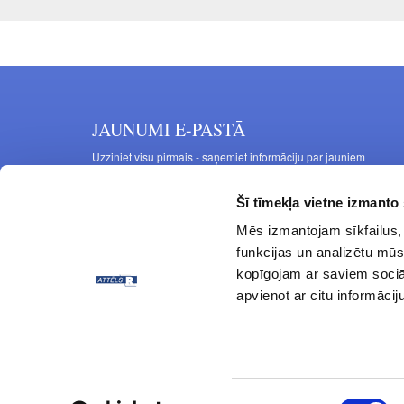
JAUNUMI E-PASTĀ
Uzziniet visu pirmais - saņemiet informāciju par jauniem
produktiem un akcijas piedāvājumiem savā e-pastā
Šī tīmekļa vietne izmanto 
Mēs izmantojam sīkfailus, 
funkcijas un analizētu mūs
kopīgojam ar saviem sociāl
apvienot ar citu informācij
© ATTĒLS R 1997 - 2024 Visas tiesības aizsargātas.
Piekrišanas