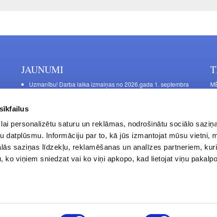
JAUNUMI
T
Uzmanību! Darba laika izmaiņas no 2026.gada 1. septembra
MĒ
DE
Galda kājas RIEX ER60
Ma
Laminēts bērza saplāksnis
sīkfailus
FU
lai personalizētu saturu un reklāmas, nodrošinātu sociālo saziņa
La
u datplūsmu. Informāciju par to, kā jūs izmantojat mūsu vietni, 
Da
ās saziņas līdzekļu, reklamēšanas un analīzes partneriem, kuri
S.
u, ko viņiem sniedzat vai ko viņi apkopo, kad lietojat viņu pakal
Privātuma politika
Kontakti