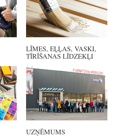
LĪMES, EĻĻAS, VASKI,
TĪRĪŠANAS LĪDZEKĻI
UZŅĒMUMS