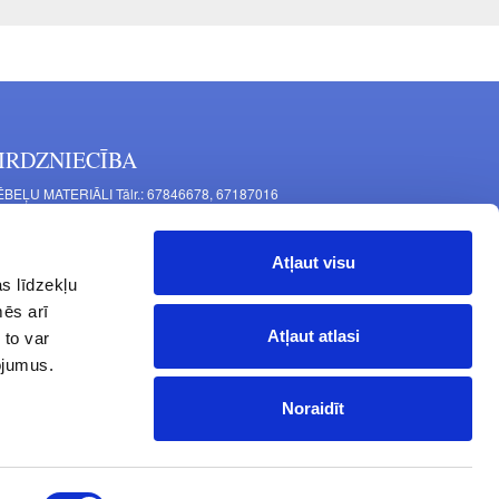
IRDZNIECĪBA
BEĻU MATERIĀLI Tālr.: 67846678, 67187016
TAĻU RAŽOŠANA Tālr.: 67844864, 67846675
šīnu iela 11, Rīga, LV-1063, Latvija
Atļaut visu
RNITŪRA MĒBELĒM Tālr.: 67846682, 67844884
s līdzekļu
tgales iela 452, Rīga, LV-1063, Latvija
mēs arī
rba laiks: P.O.T.C.Pk. 9:00 - 18:00,
Atļaut atlasi
 to var
 10:00 - 15:00, Sv. - brīvdiena
pojumus.
Noraidīt