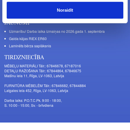
Noraidīt
JAUNUMI
Uzmanību! Darba laika izmaiņas no 2026.gada 1. septembra
Galda kājas RIEX ER60
Laminēts bērza saplāksnis
TIRDZNIECĪBA
MĒBEĻU MATERIĀLI Tālr.: 67846678, 67187016
DETAĻU RAŽOŠANA Tālr.: 67844864, 67846675
Mašīnu iela 11, Rīga, LV-1063, Latvija
FURNITŪRA MĒBELĒM Tālr.: 67846682, 67844884
Latgales iela 452, Rīga, LV-1063, Latvija
Darba laiks: P.O.T.C.Pk. 9:00 - 18:00,
S. 10:00 - 15:00, Sv. - brīvdiena