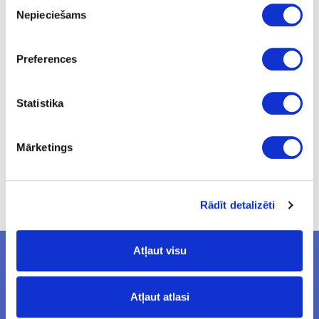
Piekrišanas
Trīsslāņu detaļas no MDF, KSP, saplākšņa, aplīmētas ar
Nepieciešams
augstspiediena laminātu (HPL) vai akrila slāni
izvēle
Galda virsmu detaļas dažādās formās
Preferences
Detaļu malu apdare ar ABS, melamīna, akrila, HPL un dabīgā
koka malu apdares lentēm. Minimālais detaļas biezums malu
apdarei 8 mm.
Statistika
Compact HPL un nestandarta detaļu pasūtīšanai izmantojiet
portālā lejupielādei pieejamās pasūtījuma veidlapas.
Mārketings
Rādīt detalizēti
Atļaut visu
JAUNUMI E-PASTĀ
Atļaut atlasi
Uzziniet visu pirmais - saņemiet informāciju par jauniem produktiem un
akcijas piedāvājumiem savā e-pastā