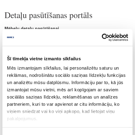
Detaļu pasūtīšanas portāls
Mēbeļu detaļu pasūtīšanai
apmeklējiet
https://detalas.attelsr.lv/lv
Šī tīmekļa vietne izmanto sīkfailus
Mēs izmantojam sīkfailus, lai personalizētu saturu un
reklāmas, nodrošinātu sociālo saziņas līdzekļu funkcijas
un analizētu mūsu datplūsmu. Informāciju par to, kā jūs
izmantojat mūsu vietni, mēs arī kopīgojam ar saviem
sociālās saziņas līdzekļu, reklamēšanas un analīzes
partneriem, kuri to var apvienot ar citu informāciju, ko
Portālā iespējams pasūtīt dažādu formu detaļas:
viņiem sniedzat vai ko viņi apkopo, kad lietojat viņu
Vienslāņa detaļas no LKSP, HDF, MDF, KSP, saplākšņa,
pakalpojumus.
akrila un finierētām plātnēm
Divslāņu detaļas no LKSP, MDF, KSP, akrila plātnēm