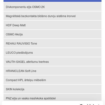
Divkomponentu eļļa OSMO 2K
Magnētiskā bezkontakta bīdāmo durvju sistēma Ironvel
HDF Deep Matt
OSMO Akcija
REHAU RAUVISIO Tone
LEUCO piedāvājums
VAUTH-SAGEL atkritumu tvertnes
HRANICLEAN Soft Line
Compact HPL ārtelpu mēbelēm
SKIN kolekcija
PNZ eļļa un vasks masīvkoka apstrādei