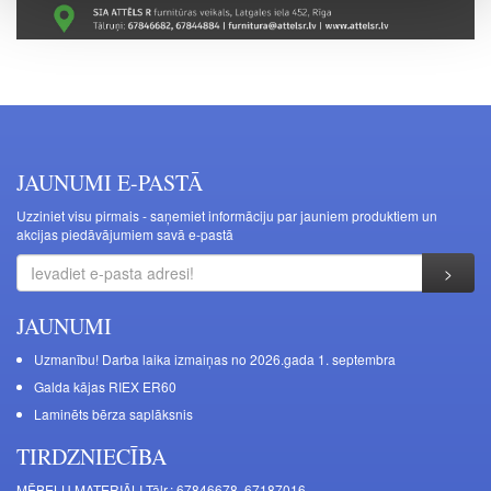
JAUNUMI E-PASTĀ
Uzziniet visu pirmais - saņemiet informāciju par jauniem produktiem un
akcijas piedāvājumiem savā e-pastā
JAUNUMI
Uzmanību! Darba laika izmaiņas no 2026.gada 1. septembra
Galda kājas RIEX ER60
Laminēts bērza saplāksnis
TIRDZNIECĪBA
MĒBEĻU MATERIĀLI Tālr.: 67846678, 67187016