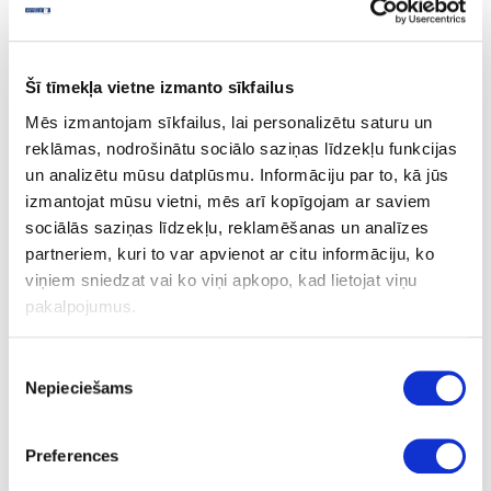
FEELNESS plātnes
Akustiskie dizaina paneļi
Šī tīmekļa vietne izmanto sīkfailus
REHAU RAUVOLET NOBLE MATT jaunas krāsas
Mēs izmantojam sīkfailus, lai personalizētu saturu un
Atvilktņu grīdas
reklāmas, nodrošinātu sociālo saziņas līdzekļu funkcijas
un analizētu mūsu datplūsmu. Informāciju par to, kā jūs
ROCKO Tiles sienas paneļi
izmantojat mūsu vietni, mēs arī kopīgojam ar saviem
RAUVOLET NOBLE MATT
sociālās saziņas līdzekļu, reklamēšanas un analīzes
partneriem, kuri to var apvienot ar citu informāciju, ko
REHAU matētas akrila plātnes
viņiem sniedzat vai ko viņi apkopo, kad lietojat viņu
pakalpojumus.
REHAU Dizaina MDF plātnes
Piekrišanas
Nepieciešams
izvēle
Preferences