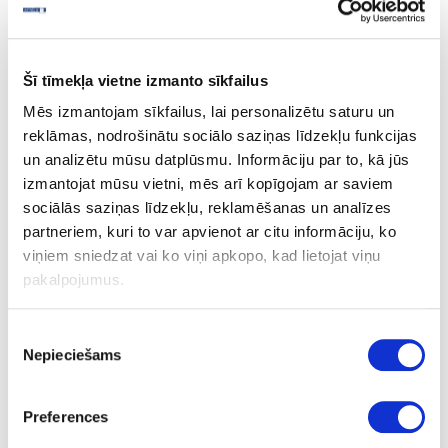
FEELNESS plātnes
Akustiskie dizaina paneļi
Šī tīmekļa vietne izmanto sīkfailus
REHAU RAUVOLET NOBLE MATT jaunas krāsas
Mēs izmantojam sīkfailus, lai personalizētu saturu un
Atvilktņu grīdas
reklāmas, nodrošinātu sociālo saziņas līdzekļu funkcijas
un analizētu mūsu datplūsmu. Informāciju par to, kā jūs
ROCKO Tiles sienas paneļi
izmantojat mūsu vietni, mēs arī kopīgojam ar saviem
RAUVOLET NOBLE MATT
sociālās saziņas līdzekļu, reklamēšanas un analīzes
partneriem, kuri to var apvienot ar citu informāciju, ko
REHAU matētas akrila plātnes
viņiem sniedzat vai ko viņi apkopo, kad lietojat viņu
pakalpojumus.
REHAU Dizaina MDF plātnes
Piekrišanas
Nepieciešams
izvēle
Preferences