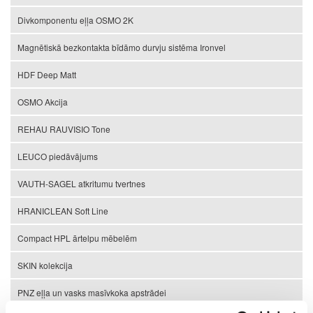
Divkomponentu eļļa OSMO 2K
Magnētiskā bezkontakta bīdāmo durvju sistēma Ironvel
HDF Deep Matt
OSMO Akcija
REHAU RAUVISIO Tone
LEUCO piedāvājums
VAUTH-SAGEL atkritumu tvertnes
HRANICLEAN Soft Line
Compact HPL ārtelpu mēbelēm
SKIN kolekcija
PNZ eļļa un vasks masīvkoka apstrādei