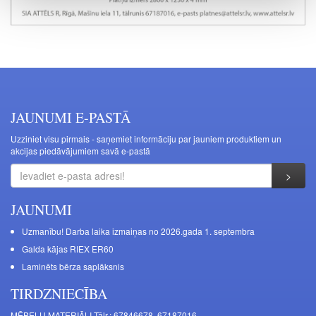
JAUNUMI E-PASTĀ
Uzziniet visu pirmais - saņemiet informāciju par jauniem produktiem un
akcijas piedāvājumiem savā e-pastā
JAUNUMI
Uzmanību! Darba laika izmaiņas no 2026.gada 1. septembra
Galda kājas RIEX ER60
Laminēts bērza saplāksnis
TIRDZNIECĪBA
MĒBEĻU MATERIĀLI Tālr.: 67846678, 67187016