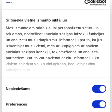
FEELNESS plātnes
Akustiskie dizaina paneļi
Šī tīmekļa vietne izmanto sīkfailus
REHAU RAUVOLET NOBLE MATT jaunas krāsas
Mēs izmantojam sīkfailus, lai personalizētu saturu un
Atvilktņu grīdas
reklāmas, nodrošinātu sociālo saziņas līdzekļu funkcijas
un analizētu mūsu datplūsmu. Informāciju par to, kā jūs
ROCKO Tiles sienas paneļi
izmantojat mūsu vietni, mēs arī kopīgojam ar saviem
RAUVOLET NOBLE MATT
sociālās saziņas līdzekļu, reklamēšanas un analīzes
partneriem, kuri to var apvienot ar citu informāciju, ko
REHAU matētas akrila plātnes
viņiem sniedzat vai ko viņi apkopo, kad lietojat viņu
pakalpojumus.
REHAU Dizaina MDF plātnes
Piekrišanas
Nepieciešams
izvēle
Preferences