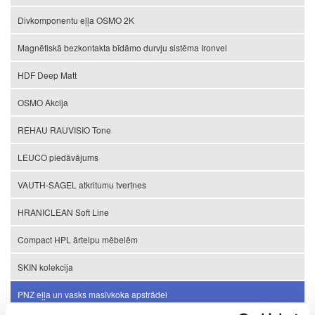
Divkomponentu eļļa OSMO 2K
Magnētiskā bezkontakta bīdāmo durvju sistēma Ironvel
HDF Deep Matt
OSMO Akcija
REHAU RAUVISIO Tone
LEUCO piedāvājums
VAUTH-SAGEL atkritumu tvertnes
HRANICLEAN Soft Line
Compact HPL ārtelpu mēbelēm
SKIN kolekcija
PNZ eļļa un vasks masīvkoka apstrādei