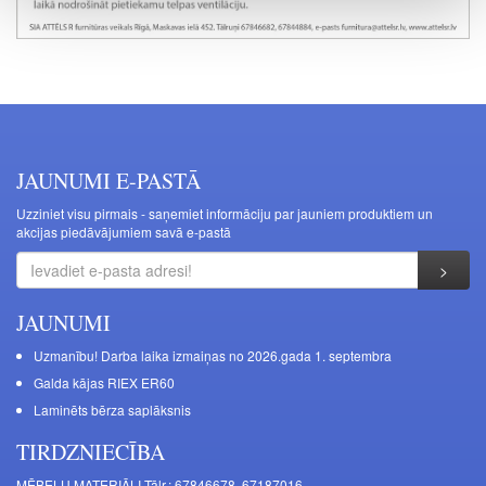
JAUNUMI E-PASTĀ
Uzziniet visu pirmais - saņemiet informāciju par jauniem produktiem un
akcijas piedāvājumiem savā e-pastā
JAUNUMI
Uzmanību! Darba laika izmaiņas no 2026.gada 1. septembra
Galda kājas RIEX ER60
Laminēts bērza saplāksnis
TIRDZNIECĪBA
MĒBEĻU MATERIĀLI Tālr.: 67846678, 67187016