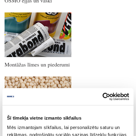
OSMO eļļas un vaski
Montāžas līmes un piederumi
Šī tīmekļa vietne izmanto sīkfailus
Termokūstošās un poliuretāna
Mēs izmantojam sīkfailus, lai personalizētu saturu un
līmes maliņu līmējamām
reklāmas, nodrošinātu sociālo saziņas līdzekļu funkcijas