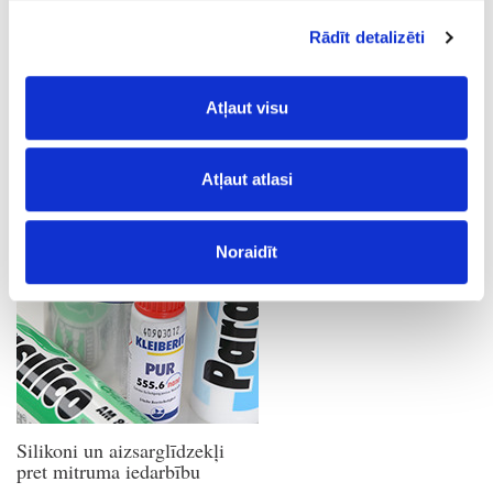
Rādīt detalizēti
Atļaut visu
Atļaut atlasi
Poliuretāna līmes
Noraidīt
Silikoni un aizsarglīdzekļi
pret mitruma iedarbību