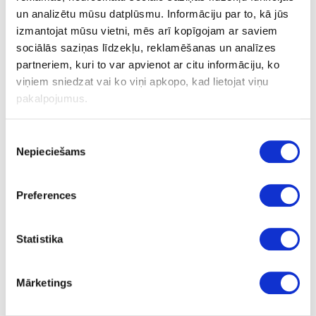
iekārtām
un analizētu mūsu datplūsmu. Informāciju par to, kā jūs
izmantojat mūsu vietni, mēs arī kopīgojam ar saviem
sociālās saziņas līdzekļu, reklamēšanas un analīzes
partneriem, kuri to var apvienot ar citu informāciju, ko
viņiem sniedzat vai ko viņi apkopo, kad lietojat viņu
pakalpojumus.
Piekrišanas
Nepieciešams
izvēle
Kontaktlīmes
Preferences
Statistika
Mārketings
PVA līmes