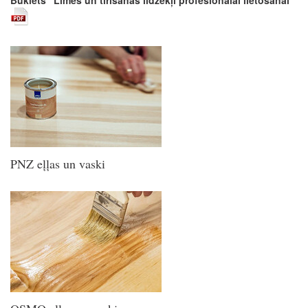
Buklets "Līmes un tīrīšanas līdzekļi profesionālai lietošanai"
PNZ eļļas un vaski