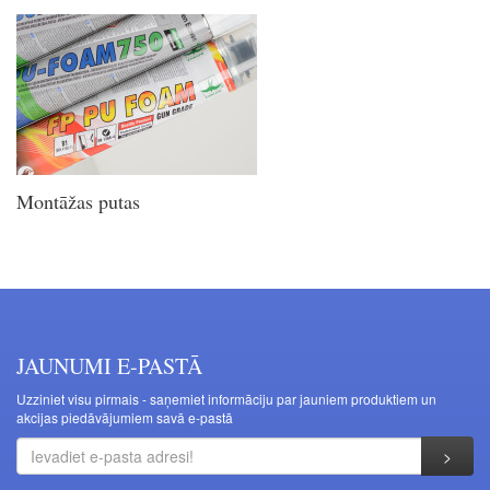
Montāžas putas
JAUNUMI E-PASTĀ
Uzziniet visu pirmais - saņemiet informāciju par jauniem produktiem un
akcijas piedāvājumiem savā e-pastā