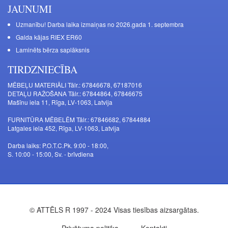
JAUNUMI
Uzmanību! Darba laika izmaiņas no 2026.gada 1. septembra
Galda kājas RIEX ER60
Laminēts bērza saplāksnis
TIRDZNIECĪBA
MĒBEĻU MATERIĀLI Tālr.: 67846678, 67187016
DETAĻU RAŽOŠANA Tālr.: 67844864, 67846675
Mašīnu iela 11, Rīga, LV-1063, Latvija
FURNITŪRA MĒBELĒM Tālr.: 67846682, 67844884
Latgales iela 452, Rīga, LV-1063, Latvija
Darba laiks: P.O.T.C.Pk. 9:00 - 18:00,
S. 10:00 - 15:00, Sv. - brīvdiena
© ATTĒLS R 1997 - 2024 Visas tiesības aizsargātas.