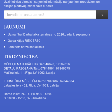
Uzziniet visu pirmais - saņemiet informāciju par jauniem produktiem un
akcijas piedāvājumiem savā e-pastā
JAUNUMI
Uzmanību! Darba laika izmaiņas no 2026.gada 1. septembra
Galda kājas RIEX ER60
Laminēts bērza saplāksnis
TIRDZNIECĪBA
MĒBEĻU MATERIĀLI Tālr.: 67846678, 67187016
DETAĻU RAŽOŠANA Tālr.: 67844864, 67846675
Mašīnu iela 11, Rīga, LV-1063, Latvija
FURNITŪRA MĒBELĒM Tālr.: 67846682, 67844884
Latgales iela 452, Rīga, LV-1063, Latvija
Darba laiks: P.O.T.C.Pk. 9:00 - 18:00,
S. 10:00 - 15:00, Sv. - brīvdiena