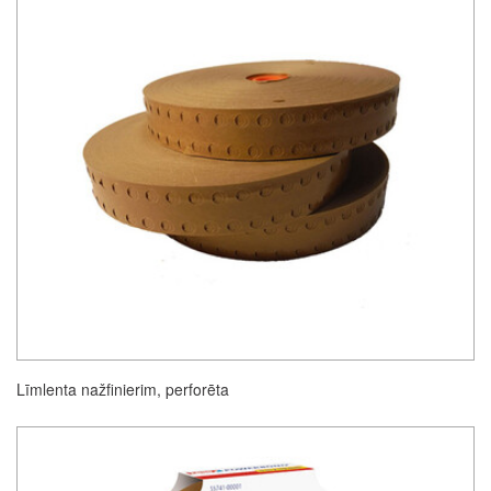
Līmlenta nažfinierim, perforēta