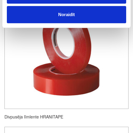
Noraidīt
Divpusēja līmlente HRANITAPE