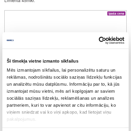
Līmlenta 45mikr.
īpaša cena
Šī tīmekļa vietne izmanto sīkfailus
Mēs izmantojam sīkfailus, lai personalizētu saturu un
reklāmas, nodrošinātu sociālo saziņas līdzekļu funkcijas
un analizētu mūsu datplūsmu. Informāciju par to, kā jūs
izmantojat mūsu vietni, mēs arī kopīgojam ar saviem
sociālās saziņas līdzekļu, reklamēšanas un analīzes
partneriem, kuri to var apvienot ar citu informāciju, ko
viņiem sniedzat vai ko viņi apkopo, kad lietojat viņu
pakalpojumus.
Iepakošanas plēve, 17mikr.