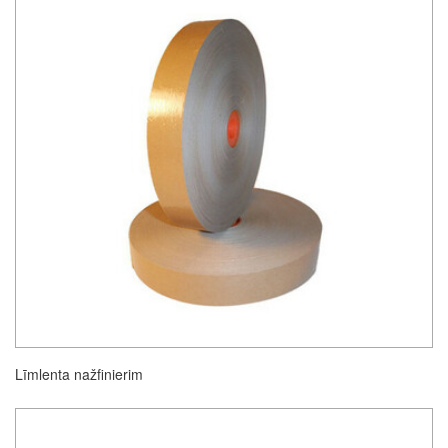
Līmlenta nažfinierim