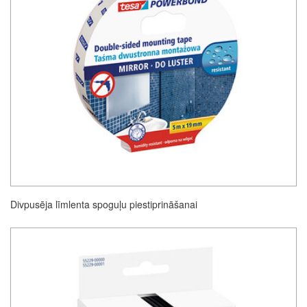
Divpusēja līmlenta spoguļu piestiprināšanai