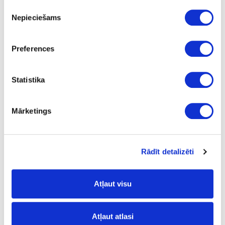
Piekrišanas
Nepieciešams
izvēle
Preferences
Statistika
Mārketings
Rādīt detalizēti
Atļaut visu
Asmeņi nazim 10 gab.
Atļaut atlasi