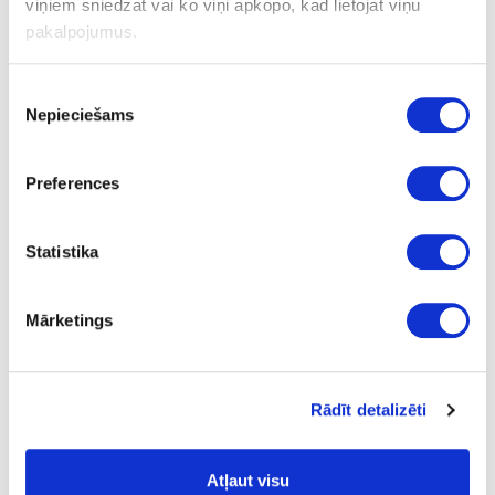
viņiem sniedzat vai ko viņi apkopo, kad lietojat viņu
pakalpojumus.
Pistole hermētiķim HRUNIGUN
Piekrišanas
Nepieciešams
izvēle
Preferences
Statistika
Mārketings
Rādīt detalizēti
Atļaut visu