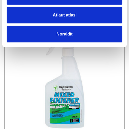
Atļaut atlasi
Pistole hermētiķiem DRIPLESS ERGONOMIC ETS3000
Noraidīt