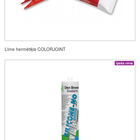
Līme hermētiķis COLORJOINT
īpaša cena