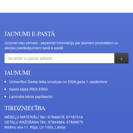
JAUNUMI E-PASTĀ
Uzziniet visu pirmais - saņemiet informāciju par jauniem produktiem un
akcijas piedāvājumiem savā e-pastā
JAUNUMI
Uzmanību! Darba laika izmaiņas no 2026.gada 1. septembra
Galda kājas RIEX ER60
Laminēts bērza saplāksnis
TIRDZNIECĪBA
MĒBEĻU MATERIĀLI Tālr.: 67846678, 67187016
DETAĻU RAŽOŠANA Tālr.: 67844864, 67846675
Mašīnu iela 11, Rīga, LV-1063, Latvija