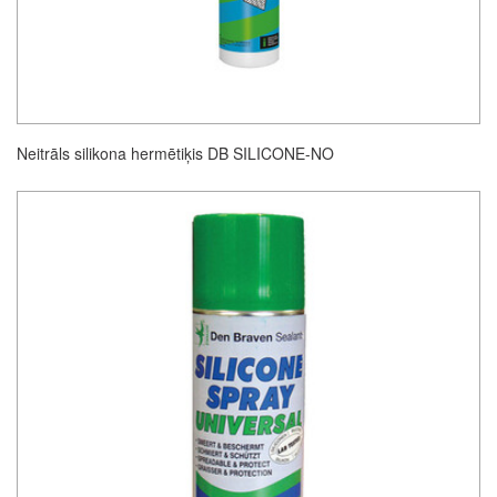
Neitrāls silikona hermētiķis DB SILICONE-NO