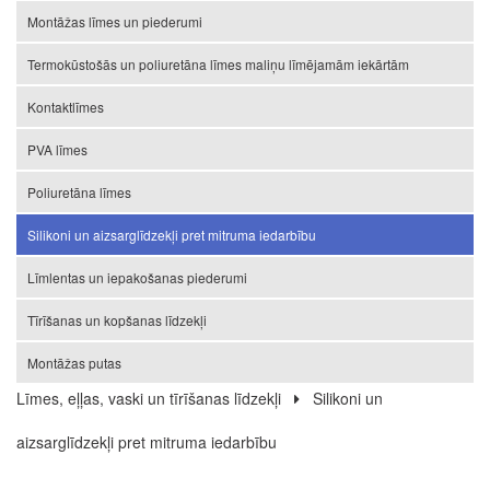
Montāžas līmes un piederumi
Termokūstošās un poliuretāna līmes maliņu līmējamām iekārtām
Kontaktlīmes
PVA līmes
Poliuretāna līmes
Silikoni un aizsarglīdzekļi pret mitruma iedarbību
Līmlentas un iepakošanas piederumi
Tīrīšanas un kopšanas līdzekļi
Montāžas putas
Līmes, eļļas, vaski un tīrīšanas līdzekļi
Silikoni un
aizsarglīdzekļi pret mitruma iedarbību