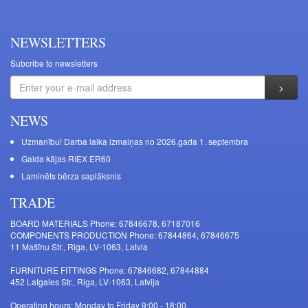
NEWSLETTERS
Subcribe to newsletters
NEWS
Uzmanību! Darba laika izmaiņas no 2026.gada 1. septembra
Galda kājas RIEX ER60
Laminēts bērza saplāksnis
TRADE
BOARD MATERIALS Phone: 67846678, 67187016
COMPONENTS PRODUCTION Phone: 67844864, 67846675
11 Mašīnu Str., Riga, LV-1063, Latvia
FURNITURE FITTINGS Phone: 67846682, 67844884
452 Latgales Str., Riga, LV-1063, Latvija
Operating hours: Monday to Friday 9:00 - 18:00,