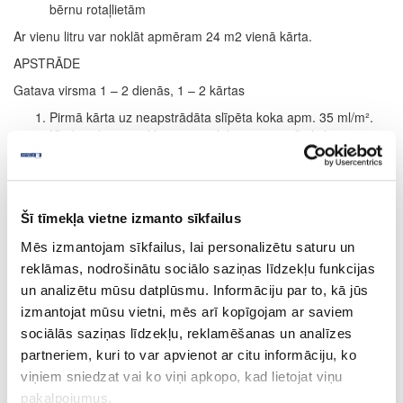
bērnu rotaļlietām
Ar vienu litru var noklāt apmēram 24 m2 vienā kārta.
APSTRĀDE
Gatava virsma 1 – 2 dienās, 1 – 2 kārtas
Pirmā kārta uz neapstrādāta slīpēta koka apm. 35 ml/m².
Kļūdas slapjā pārklājumā var labot 30 minūšu laikā pēc
pirmās uzklāšanas.Žūšanas laiks apm. 12 stundas (normāli
klimatiskie apstākļi, 23°C/50 % rel. mitrums).
Zemākas temperatūras un/vai augstāks mitrums var
pagarināt žūšanas laiku. Nodrošināt labu ventilāciju.
Šī tīmekļa vietne izmanto sīkfailus
Gaiši tonēts lazējošs efekts:
20 minūšu laikā pēc kārtas
Mēs izmantojam sīkfailus, lai personalizētu saturu un
uzklāšanas, noslaucīt ar drānu vai balto pulēšanas disku
koka šķiedru virzienā.
reklāmas, nodrošinātu sociālo saziņas līdzekļu funkcijas
I
ntensīvs:
Ja ir nepieciešama pastiprināta krāsas
un analizētu mūsu datplūsmu. Informāciju par to, kā jūs
intensitāte, atkārtot procesu. (Tomēr maksimāli uzklāt 2
izmantojat mūsu vietni, mēs arī kopīgojam ar saviem
kārtas.) Attiecas tikai uz intensīviemtoņiem.
sociālās saziņas līdzekļu, reklamēšanas un analīzes
Kā tonējoša grunts grīdas segumam:
žūšanas laiks apm.
partneriem, kuri to var apvienot ar citu informāciju, ko
24 stundas (12 stundu vietā; skatīt 3. punktu). Otrā kārta
apm. 35 ml/m2 ar Hartwachs-Öl bezkrāsaina. Žūšanas laiks
viņiem sniedzat vai ko viņi apkopo, kad lietojat viņu
apm. 8 – 10 stundas; skatīt 3. punktu.
pakalpojumus.