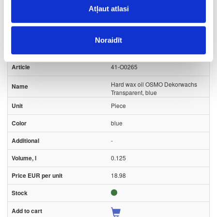
Ask question
Atļaut atlasi
Share product link
Print
Noraidīt
41-O0265
Hard wax oil OSMO Dekorwachs
Transparent, blue
Piece
blue
-
0.125
18.98