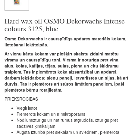
Hard wax oil OSMO Dekorwachs Intense
colours 3125, blue
Osmo Dekorwachs ir caurspīdīgs apdares materiāls kokam,
lietošanai iekštelpās.
Ar vienu kārtu kokam var piešķirt skaistu zīdaini matētu
virsmu un caurspīdīgu toni. Virsma ir noturīga pret vīna,
alus, kolas, kafijas, tējas, sulas, piena un citu šķidrumu
traipiem. Tas ir piemērots koka aizsardzībai un apdarei,
darbam iekšdarbos: sienu paneļi, ietvarlīstes un sijas, kā arī
durvis. Tas ir piemērots arī stūros līmētiem paneļiem. Īpaši
piemērots bērnu rotaļlietām.
PRIEKŠROCĪBAS
Viegli lietot
Piemērots kokam un ir mikroporains
Nodilumizturīgs un netīrumus atgrūdošs, izturīgs pret
sadzīves ķimikālijām
Augsta izturība pret siekalām un sviedriem, piemērota