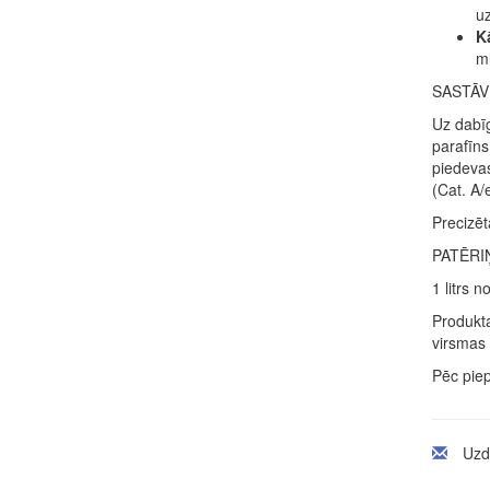
uz
K
ml
SASTĀV
Uz dabīg
parafīns
piedevas
(Cat. A/
Precizēt
PATĒRI
1 litrs 
Produkta
virsmas 
Pēc piep
Uzd