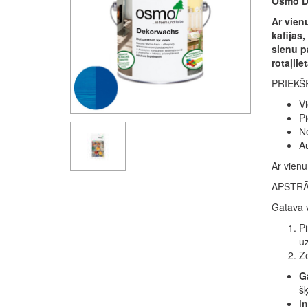
Osmo De
Ar vienu
kafijas
sienu pa
rotaļlie
PRIEKŠ
Vi
Pi
No
Au
Ar vienu
APSTR
Gatava v
Pi
uz
Ze
Ga
šķ
I
n