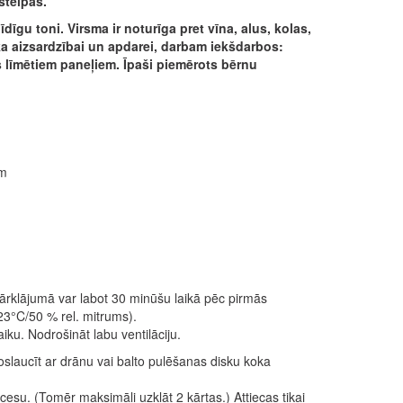
štelpās.
īgu toni. Virsma ir noturīga pret vīna, alus, kolas,
oka aizsardzībai un apdarei, darbam iekšdarbos:
ros līmētiem paneļiem. Īpaši piemērots bērnu
ām
ārklājumā var labot 30 minūšu laikā pēc pirmās
23°C/50 % rel. mitrums).
u. Nodrošināt labu ventilāciju.
slaucīt ar drānu vai balto pulēšanas disku koka
ocesu. (Tomēr maksimāli uzklāt 2 kārtas.) Attiecas tikai