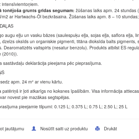
 intensīviemtoņiem.
ā tonējoša grunts grīdas segumam:
žūšanas laiks apm. 24 stundas (1
/m2 ar Hartwachs-Öl bezkrāsaina. Žūšanas laiks apm. 8 – 10 stundas; s
DAĻAS
o augu eļļu un vasku bāzes (saulespuķu eļļa, sojas eļļa, saflora eļļa, li
, dzelzs oksīds un organiskie pigmenti, titāna dioksīda balts pigments,
. Dearomatizēts vaitspirts (nesatur benzolu). Produkts atbilst ES reg
e (2010)).
a sastāvdaļu deklarācija pieejama pēc pieprasījuma.
ŅŠ
nosedz apm. 24 m² ar vienu kārtu.
 patēriņš ir ļoti atkarīgs no koksnes īpašībām. Visa informācija attie
var novest pie mazākas segtspējas.
rasījuma pieejamie tilpumi: 0.125 L; 0.375 L; 0.75 L; 2.50 L; 25 L
ot jautājumu
Nosūtīt saiti uz produktu
Drukāt