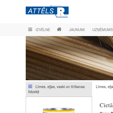
IZVĒLNE
JAUNUMI
UZŅĒMUMS
Līmes, eļļas, vaski un tīrīšanas
Līmes, eļļa
līdzekļi
Cietā