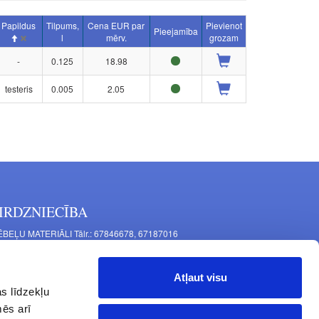
Papildus
Tilpums,
Cena EUR par
Pievienot
Pieejamība
l
mērv.
grozam
-
0.125
18.98
testeris
0.005
2.05
IRDZNIECĪBA
BEĻU MATERIĀLI Tālr.: 67846678, 67187016
TAĻU RAŽOŠANA Tālr.: 67844864, 67846675
šīnu iela 11, Rīga, LV-1063, Latvija
Atļaut visu
RNITŪRA MĒBELĒM Tālr.: 67846682, 67844884
s līdzekļu
tgales iela 452, Rīga, LV-1063, Latvija
mēs arī
rba laiks: P.O.T.C.Pk. 9:00 - 18:00,