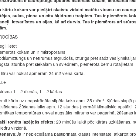
korwachs ir caurspīdīgs apdares materiāls kokam, lietošanai iek
 kārtu kokam var piešķirt skaistu zīdaini matētu virsmu un caurspīd
, tējas, sulas, piena un citu šķidrumu traipiem. Tas ir piemērots k
neļi, ietvarlīstes un sijas, kā arī durvis. Tas ir piemērots arī stū
tām.
ROCĪBAS
egli lietot
emērots kokam un ir mikroporains
dilumizturīgs un netīrumus atgrūdošs, izturīgs pret sadzīves ķimikālij
gsta izturība pret siekalām un sviedriem, piemērota bērnu rotaļlietām
 litru var noklāt apmēram 24 m2 vienā kārta.
ĀDE
irsma 1 – 2 dienās, 1 – 2 kārtas
rmā kārta uz neapstrādāta slīpēta koka apm. 35 ml/m². Kļūdas slapjā p
klāšanas.Žūšanas laiks apm. 12 stundas (normāli klimatiskie apstākļi, 
mākas temperatūras un/vai augstāks mitrums var pagarināt žūšanas laik
iši tonēts lazējošs efekts:
20 minūšu laikā pēc kārtas uzklāšanas, no
iedru virzienā.
tensīvs:
Ja ir nepieciešama pastiprināta krāsas intensitāte, atkārtot pr