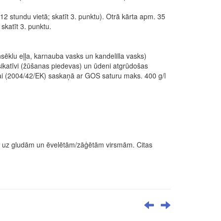
2 stundu vietā; skatīt 3. punktu). Otrā kārta apm. 35
katīt 3. punktu.
nsēklu eļļa, karnauba vasks un kandelilla vasks)
 sikatīvi (žūšanas piedevas) un ūdeni atgrūdošas
ulai (2004/42/EK) saskaņā ar GOS saturu maks. 400 g/l
cas uz gludām un ēvelētām/zāģētām virsmām. Citas