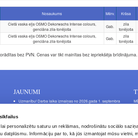
Nosaukums
Mērv.
Krāsa
Cietā vaska eļļa OSMO Dekorwachs Intense colours,
zila
Gab.
genciāna zila-tonējoša
tonējoša
Cietā vaska eļļa OSMO Dekorwachs Intense colours,
zila
Gab.
genciāna zila-tonējoša
tonējoša
rādītas bez PVN. Cenas var tikt mainītas bez iepriekšēja brīdinājuma.
JAUNUMI
T
Uzmanību! Darba laika izmaiņas no 2026.gada 1. septembra
MĒ
DE
Galda kājas RIEX ER60
Ma
Laminēts bērza saplāksnis
sīkfailus
FU
lai personalizētu saturu un reklāmas, nodrošinātu sociālo saziņa
La
u datplūsmu. Informāciju par to, kā jūs izmantojat mūsu vietni, 
Da