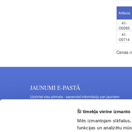
Artikuls
41-
O0265
41-
O0714
Cenas no
JAUNUMI E-PASTĀ
Uzziniet visu pirmais - saņemiet informāciju par jauniem
produktiem un akcijas piedāvājumiem savā e-pastā
Šī tīmekļa vietne izmanto 
Mēs izmantojam sīkfailus, 
funkcijas un analizētu mūs