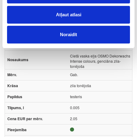
Uzdot jautājumu
Nosūtīt saiti uz produktu
Atļaut atlasi
Drukāt
Noraidīt
41-O0714
Cietā vaska eļļa OSMO Dekorwachs
Intense colours, genciāna zila-
tonējoša
Gab.
zila tonējoša
testeris
0.005
2.05