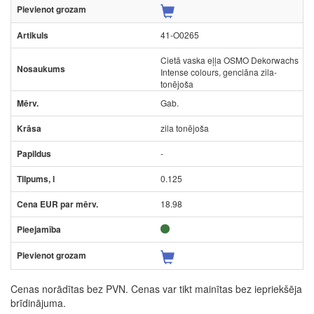
41-O0265
Cietā vaska eļļa OSMO Dekorwachs
Intense colours, genciāna zila-
tonējoša
Gab.
zila tonējoša
-
0.125
18.98
Cenas norādītas bez PVN. Cenas var tikt mainītas bez iepriekšēja
brīdinājuma.