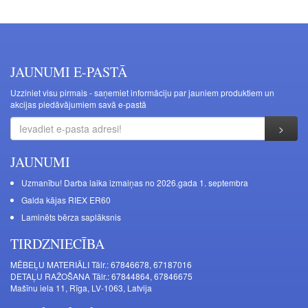
JAUNUMI E-PASTĀ
Uzziniet visu pirmais - saņemiet informāciju par jauniem produktiem un
akcijas piedāvājumiem savā e-pastā
JAUNUMI
Uzmanību! Darba laika izmaiņas no 2026.gada 1. septembra
Galda kājas RIEX ER60
Laminēts bērza saplāksnis
TIRDZNIECĪBA
MĒBEĻU MATERIĀLI Tālr.: 67846678, 67187016
DETAĻU RAŽOŠANA Tālr.: 67844864, 67846675
Mašīnu iela 11, Rīga, LV-1063, Latvija