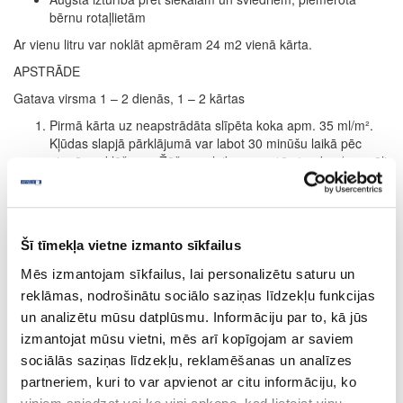
bērnu rotaļlietām
Ar vienu litru var noklāt apmēram 24 m2 vienā kārta.
APSTRĀDE
Gatava virsma 1 – 2 dienās, 1 – 2 kārtas
Pirmā kārta uz neapstrādāta slīpēta koka apm. 35 ml/m².
Kļūdas slapjā pārklājumā var labot 30 minūšu laikā pēc
pirmās uzklāšanas.Žūšanas laiks apm. 12 stundas (normāli
klimatiskie apstākļi, 23°C/50 % rel. mitrums).
Zemākas temperatūras un/vai augstāks mitrums var
pagarināt žūšanas laiku. Nodrošināt labu ventilāciju.
Gaiši tonēts lazējošs efekts:
20 minūšu laikā pēc kārtas
Šī tīmekļa vietne izmanto sīkfailus
uzklāšanas, noslaucīt ar drānu vai balto pulēšanas disku
Mēs izmantojam sīkfailus, lai personalizētu saturu un
koka šķiedru virzienā.
I
ntensīvs:
Ja ir nepieciešama pastiprināta krāsas
reklāmas, nodrošinātu sociālo saziņas līdzekļu funkcijas
intensitāte, atkārtot procesu. (Tomēr maksimāli uzklāt 2
un analizētu mūsu datplūsmu. Informāciju par to, kā jūs
kārtas.) Attiecas tikai uz intensīviemtoņiem.
izmantojat mūsu vietni, mēs arī kopīgojam ar saviem
Kā tonējoša grunts grīdas segumam:
žūšanas laiks apm.
sociālās saziņas līdzekļu, reklamēšanas un analīzes
24 stundas (12 stundu vietā; skatīt 3. punktu). Otrā kārta
partneriem, kuri to var apvienot ar citu informāciju, ko
apm. 35 ml/m2 ar Hartwachs-Öl bezkrāsaina. Žūšanas laiks