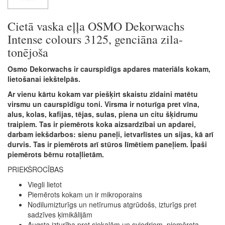
Cietā vaska eļļa OSMO Dekorwachs
Intense colours 3125, genciāna zila-
tonējoša
Osmo Dekorwachs ir caurspīdīgs apdares materiāls kokam,
lietošanai iekštelpās.
Ar vienu kārtu kokam var piešķirt skaistu zīdaini matētu
virsmu un caurspīdīgu toni. Virsma ir noturīga pret vīna,
alus, kolas, kafijas, tējas, sulas, piena un citu šķidrumu
traipiem. Tas ir piemērots koka aizsardzībai un apdarei,
darbam iekšdarbos: sienu paneļi, ietvarlīstes un sijas, kā arī
durvis. Tas ir piemērots arī stūros līmētiem paneļiem. Īpaši
piemērots bērnu rotaļlietām.
PRIEKŠROCĪBAS
Viegli lietot
Piemērots kokam un ir mikroporains
Nodilumizturīgs un netīrumus atgrūdošs, izturīgs pret
sadzīves ķimikālijām
Augsta izturība pret siekalām un sviedriem, piemērota