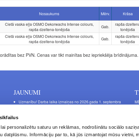
Nosaukums
Mērv.
Krāsa
Cietā vaska eļļa OSMO Dekorwachs Intense colours,
rapša dzelten
Gab.
rapša dzeltena-tonējoša
tonējoša
Cietā vaska eļļa OSMO Dekorwachs Intense colours,
rapša dzelten
Gab.
rapša dzeltena-tonējoša
tonējoša
rādītas bez PVN. Cenas var tikt mainītas bez iepriekšēja brīdinājuma.
JAUNUMI
T
Uzmanību! Darba laika izmaiņas no 2026.gada 1. septembra
MĒ
DE
Galda kājas RIEX ER60
Ma
Laminēts bērza saplāksnis
sīkfailus
FU
lai personalizētu saturu un reklāmas, nodrošinātu sociālo saziņa
La
u datplūsmu. Informāciju par to, kā jūs izmantojat mūsu vietni, 
Da