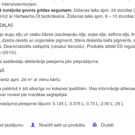
 intensīviemtoņiem.
ā tonējoša grunts grīdas segumam:
žūšanas laiks apm. 24 stundas (1
/m2 ar Hartwachs-Öl bezkrāsaina. Žūšanas laiks apm. 8 – 10 stundas; s
DAĻAS
o augu eļļu un vasku bāzes (saulespuķu eļļa, sojas eļļa, saflora eļļa, li
, dzelzs oksīds un organiskie pigmenti, titāna dioksīda balts pigments,
. Dearomatizēts vaitspirts (nesatur benzolu). Produkts atbilst ES reg
e (2010)).
a sastāvdaļu deklarācija pieejama pēc pieprasījuma.
ŅŠ
nosedz apm. 24 m² ar vienu kārtu.
 patēriņš ir ļoti atkarīgs no koksnes īpašībām. Visa informācija attie
var novest pie mazākas segtspējas.
rasījuma pieejamie tilpumi: 0.125 L; 0.375 L; 0.75 L; 2.50 L; 25 L
ot jautājumu
Nosūtīt saiti uz produktu
Drukāt