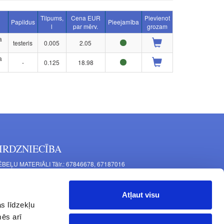
Tilpums,
Cena EUR
Pievienot
Papildus
Pieejamība
l
par mērv.
grozam
a
testeris
0.005
2.05
a
-
0.125
18.98
IRDZNIECĪBA
BEĻU MATERIĀLI Tālr.: 67846678, 67187016
TAĻU RAŽOŠANA Tālr.: 67844864, 67846675
šīnu iela 11, Rīga, LV-1063, Latvija
Atļaut visu
RNITŪRA MĒBELĒM Tālr.: 67846682, 67844884
s līdzekļu
tgales iela 452, Rīga, LV-1063, Latvija
mēs arī
rba laiks: P.O.T.C.Pk. 9:00 - 18:00,