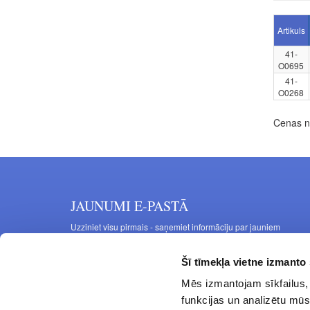
Artikuls
41-
O0695
41-
O0268
Cenas no
JAUNUMI E-PASTĀ
Uzziniet visu pirmais - saņemiet informāciju par jauniem
produktiem un akcijas piedāvājumiem savā e-pastā
Šī tīmekļa vietne izmanto 
Mēs izmantojam sīkfailus, 
funkcijas un analizētu mūs