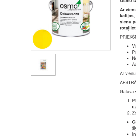
Osmo De
Ar vienu
kafijas
sienu pa
rotaļlie
PRIEKŠ
Vi
Pi
No
Au
Ar vienu
APSTR
Gatava v
Pi
uz
Ze
Ga
šķ
I
n