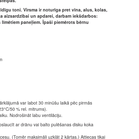
štelpās.
īgu toni. Virsma ir noturīga pret vīna, alus, kolas,
oka aizsardzībai un apdarei, darbam iekšdarbos:
ros līmētiem paneļiem. Īpaši piemērots bērnu
ām
ārklājumā var labot 30 minūšu laikā pēc pirmās
23°C/50 % rel. mitrums).
u. Nodrošināt labu ventilāciju.
slaucīt ar drānu vai balto pulēšanas disku koka
ocesu. (Tomēr maksimāli uzklāt 2 kārtas.) Attiecas tikai