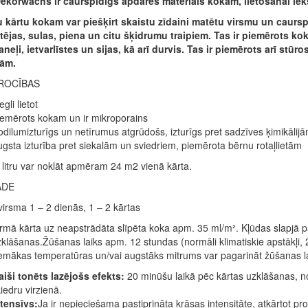
korwachs ir caurspīdīgs apdares materiāls kokam, lietošanai iek
 kārtu kokam var piešķirt skaistu zīdaini matētu virsmu un caurspīd
, tējas, sulas, piena un citu šķidrumu traipiem. Tas ir piemērots k
neļi, ietvarlīstes un sijas, kā arī durvis. Tas ir piemērots arī stū
tām.
ROCĪBAS
egli lietot
emērots kokam un ir mikroporains
dilumizturīgs un netīrumus atgrūdošs, izturīgs pret sadzīves ķimikālij
gsta izturība pret siekalām un sviedriem, piemērota bērnu rotaļlietām
 litru var noklāt apmēram 24 m2 vienā kārta.
ĀDE
irsma 1 – 2 dienās, 1 – 2 kārtas
rmā kārta uz neapstrādāta slīpēta koka apm. 35 ml/m². Kļūdas slapjā p
klāšanas.Žūšanas laiks apm. 12 stundas (normāli klimatiskie apstākļi, 
mākas temperatūras un/vai augstāks mitrums var pagarināt žūšanas laik
iši tonēts lazējošs efekts:
20 minūšu laikā pēc kārtas uzklāšanas, no
iedru virzienā.
tensīvs:
Ja ir nepieciešama pastiprināta krāsas intensitāte, atkārtot pr