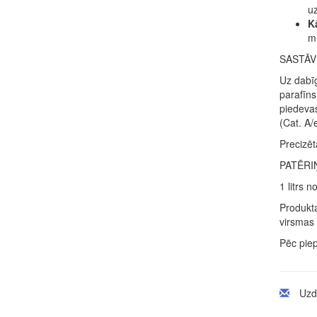
uz
K
ml
SASTĀV
Uz dabīg
parafīns
piedevas
(Cat. A/
Precizēt
PATĒRI
1 litrs 
Produkta
virsmas 
Pēc piep
Uzd