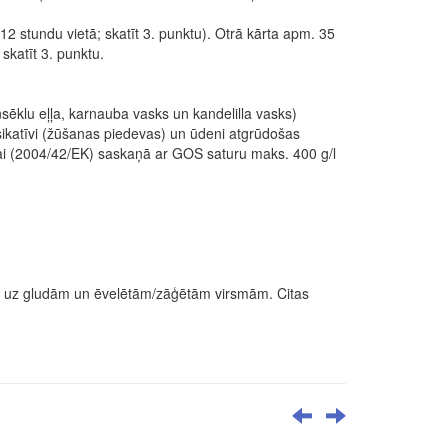
2 stundu vietā; skatīt 3. punktu). Otrā kārta apm. 35
katīt 3. punktu.
nsēklu eļļa, karnauba vasks un kandelilla vasks)
 sikatīvi (žūšanas piedevas) un ūdeni atgrūdošas
ulai (2004/42/EK) saskaņā ar GOS saturu maks. 400 g/l
cas uz gludām un ēvelētām/zāģētām virsmām. Citas