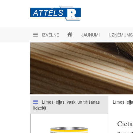
IZVĒLNE
JAUNUMI
UZŅĒMUMS
Līmes, eļļas, vaski un tīrīšanas
Līmes, eļļa
līdzekļi
Cietā