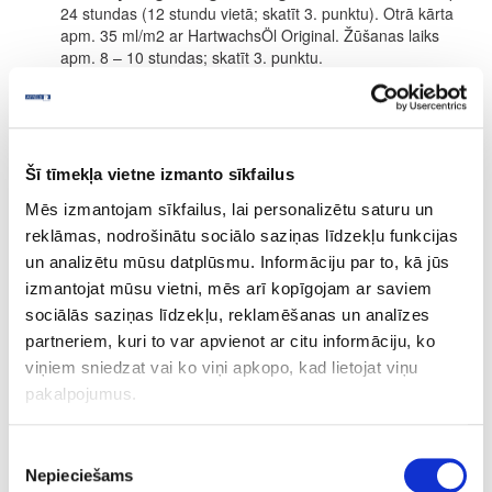
24 stundas (12 stundu vietā; skatīt 3. punktu). Otrā kārta
apm. 35 ml/m2 ar HartwachsÖl Original. Žūšanas laiks
apm. 8 – 10 stundas; skatīt 3. punktu.
SASTĀVDAĻAS
Uz dabīgo augu eļļu un vasku bāzes (saulespuķu eļļa, sojas eļļa,
saflora eļļa, linsēklu eļļa, karnauba vasks un kandelilla vasks)
parafīns, dzelzs oksīds un organiskie pigmenti, titāna dioksīda
Šī tīmekļa vietne izmanto sīkfailus
balts pigments, sikatīvi (žūšanas piedevas) un ūdeni atgrūdošas
piedevas. Dearomatizēts vaitspirts (nesatur benzolu). Produkts
Mēs izmantojam sīkfailus, lai personalizētu saturu un
atbilst ES regulai (2004/42/EK) saskaņā ar GOS saturu maks. 400
reklāmas, nodrošinātu sociālo saziņas līdzekļu funkcijas
g/l (Cat. A/e (2010)).
un analizētu mūsu datplūsmu. Informāciju par to, kā jūs
Precizēta sastāvdaļu deklarācija pieejama pēc pieprasījuma.
izmantojat mūsu vietni, mēs arī kopīgojam ar saviem
sociālās saziņas līdzekļu, reklamēšanas un analīzes
PATĒRIŅŠ
partneriem, kuri to var apvienot ar citu informāciju, ko
1 litrs nosedz apm. 24 m² ar vienu kārtu.
viņiem sniedzat vai ko viņi apkopo, kad lietojat viņu
Produkta patēriņš ir ļoti atkarīgs no koksnes īpašībām. Visa
pakalpojumus.
informācija attiecas uz gludām un ēvelētām/zāģētām virsmām.
Citas virsmas var novest pie mazākas segtspējas.
Piekrišanas
Pēc pieprasījuma pieejami 0.125L, 0.375L, 0.75L, 2.5L
Nepieciešams
izvēle
iepakojumi.