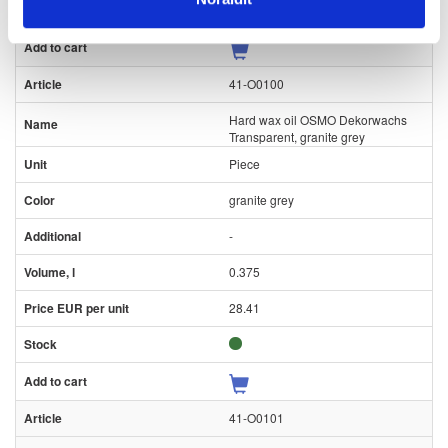
41-O0100
Hard wax oil OSMO Dekorwachs
Transparent, granite grey
Piece
granite grey
-
0.375
28.41
41-O0101