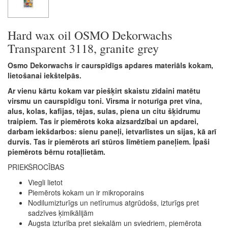
Hard wax oil OSMO Dekorwachs
Transparent 3118, granite grey
Osmo Dekorwachs ir caurspīdīgs apdares materiāls kokam,
lietošanai iekštelpās.
Ar vienu kārtu kokam var piešķirt skaistu zīdaini matētu
virsmu un caurspīdīgu toni. Virsma ir noturīga pret vīna,
alus, kolas, kafijas, tējas, sulas, piena un citu šķidrumu
traipiem. Tas ir piemērots koka aizsardzībai un apdarei,
darbam iekšdarbos: sienu paneļi, ietvarlīstes un sijas, kā arī
durvis. Tas ir piemērots arī stūros līmētiem paneļiem. Īpaši
piemērots bērnu rotaļlietām.
PRIEKŠROCĪBAS
Viegli lietot
Piemērots kokam un ir mikroporains
Nodilumizturīgs un netīrumus atgrūdošs, izturīgs pret
sadzīves ķimikālijām
Augsta izturība pret siekalām un sviedriem, piemērota