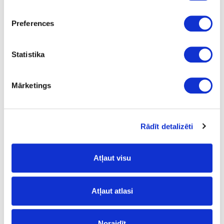
Preferences
Ask question
Share product link
Print
Statistika
Mārketings
41-O0099
Hard wax oil OSMO Dekorwachs
Transparent, granite grey
Rādīt detalizēti
Piece
granite grey
Atļaut visu
-
Atļaut atlasi
0.125
17.41
Noraidīt