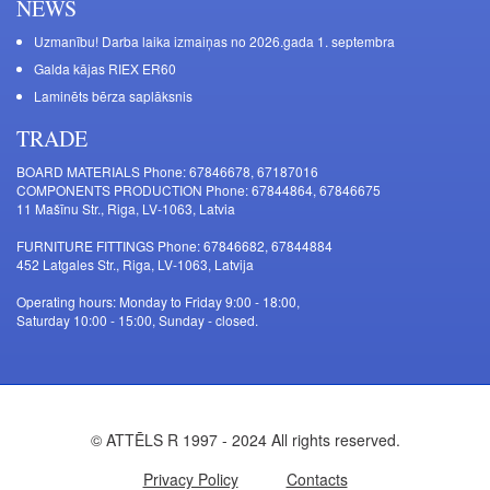
NEWS
Uzmanību! Darba laika izmaiņas no 2026.gada 1. septembra
Galda kājas RIEX ER60
Laminēts bērza saplāksnis
TRADE
BOARD MATERIALS Phone: 67846678, 67187016
COMPONENTS PRODUCTION Phone: 67844864, 67846675
11 Mašīnu Str., Riga, LV-1063, Latvia
FURNITURE FITTINGS Phone: 67846682, 67844884
452 Latgales Str., Riga, LV-1063, Latvija
Operating hours: Monday to Friday 9:00 - 18:00,
Saturday 10:00 - 15:00, Sunday - closed.
© ATTĒLS R 1997 - 2024 All rights reserved.
Privacy Policy
Contacts