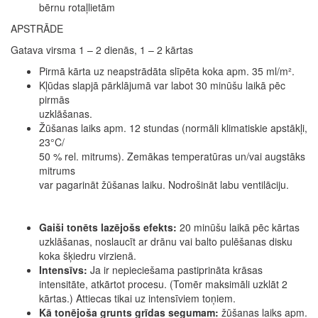
bērnu rotaļlietām
APSTRĀDE
Gatava virsma 1 – 2 dienās, 1 – 2 kārtas
Pirmā kārta uz neapstrādāta slīpēta koka apm. 35 ml/m².
Kļūdas slapjā pārklājumā var labot 30 minūšu laikā pēc
pirmās
uzklāšanas.
Žūšanas laiks apm. 12 stundas (normāli klimatiskie apstākļi,
23°C/
50 % rel. mitrums). Zemākas temperatūras un/vai augstāks
mitrums
var pagarināt žūšanas laiku. Nodrošināt labu ventilāciju.
Gaiši tonēts lazējošs efekts:
20 minūšu laikā pēc kārtas
uzklāšanas, noslaucīt ar drānu vai balto pulēšanas disku
koka šķiedru virzienā.
Intensīvs:
Ja ir nepieciešama pastiprināta krāsas
intensitāte, atkārtot procesu. (Tomēr maksimāli uzklāt 2
kārtas.) Attiecas tikai uz intensīviem toņiem.
Kā tonējoša grunts grīdas segumam:
žūšanas laiks apm.