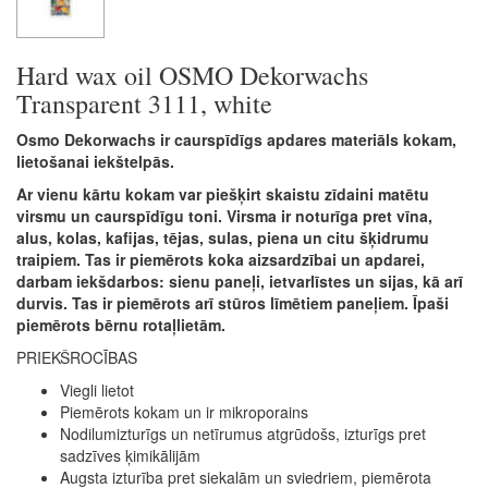
Hard wax oil OSMO Dekorwachs
Transparent 3111, white
Osmo Dekorwachs ir caurspīdīgs apdares materiāls kokam,
lietošanai iekštelpās.
Ar vienu kārtu kokam var piešķirt skaistu zīdaini matētu
virsmu un caurspīdīgu toni. Virsma ir noturīga pret vīna,
alus, kolas, kafijas, tējas, sulas, piena un citu šķidrumu
traipiem. Tas ir piemērots koka aizsardzībai un apdarei,
darbam iekšdarbos: sienu paneļi, ietvarlīstes un sijas, kā arī
durvis. Tas ir piemērots arī stūros līmētiem paneļiem. Īpaši
piemērots bērnu rotaļlietām.
PRIEKŠROCĪBAS
Viegli lietot
Piemērots kokam un ir mikroporains
Nodilumizturīgs un netīrumus atgrūdošs, izturīgs pret
sadzīves ķimikālijām
Augsta izturība pret siekalām un sviedriem, piemērota