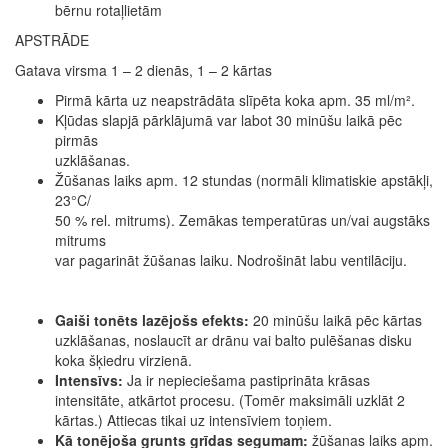
bērnu rotaļlietām
APSTRĀDE
Gatava virsma 1 – 2 dienās, 1 – 2 kārtas
Pirmā kārta uz neapstrādāta slīpēta koka apm. 35 ml/m².
Kļūdas slapjā pārklājumā var labot 30 minūšu laikā pēc
pirmās
uzklāšanas.
Žūšanas laiks apm. 12 stundas (normāli klimatiskie apstākļi,
23°C/
50 % rel. mitrums). Zemākas temperatūras un/vai augstāks
mitrums
var pagarināt žūšanas laiku. Nodrošināt labu ventilāciju.
Gaiši tonēts lazējošs efekts:
20 minūšu laikā pēc kārtas
uzklāšanas, noslaucīt ar drānu vai balto pulēšanas disku
koka šķiedru virzienā.
Intensīvs:
Ja ir nepieciešama pastiprināta krāsas
intensitāte, atkārtot procesu. (Tomēr maksimāli uzklāt 2
kārtas.) Attiecas tikai uz intensīviem toņiem.
Kā tonējoša grunts grīdas segumam:
žūšanas laiks apm.