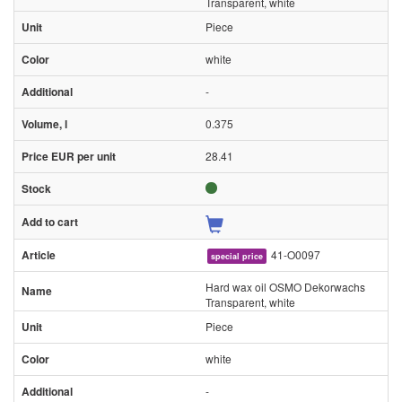
Transparent, white
Piece
white
-
0.375
28.41
41-O0097
special price
Hard wax oil OSMO Dekorwachs
Transparent, white
Piece
white
-