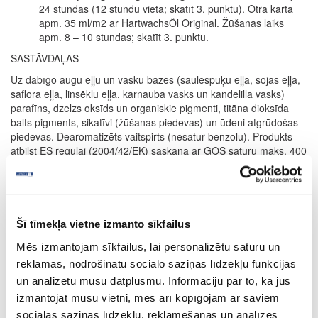
24 stundas (12 stundu vietā; skatīt 3. punktu). Otrā kārta
apm. 35 ml/m2 ar HartwachsÖl Original. Žūšanas laiks
apm. 8 – 10 stundas; skatīt 3. punktu.
SASTĀVDAĻAS
Uz dabīgo augu eļļu un vasku bāzes (saulespuķu eļļa, sojas eļļa,
saflora eļļa, linsēklu eļļa, karnauba vasks un kandelilla vasks)
parafīns, dzelzs oksīds un organiskie pigmenti, titāna dioksīda
balts pigments, sikatīvi (žūšanas piedevas) un ūdeni atgrūdošas
piedevas. Dearomatizēts vaitspirts (nesatur benzolu). Produkts
atbilst ES regulai (2004/42/EK) saskaņā ar GOS saturu maks. 400
g/l (Cat. A/e (2010)).
Precizēta sastāvdaļu deklarācija pieejama pēc pieprasījuma.
PATĒRIŅŠ
Šī tīmekļa vietne izmanto sīkfailus
1 litrs nosedz apm. 24 m² ar vienu kārtu.
Mēs izmantojam sīkfailus, lai personalizētu saturu un
Produkta patēriņš ir ļoti atkarīgs no koksnes īpašībām. Visa
informācija attiecas uz gludām un ēvelētām/zāģētām virsmām.
reklāmas, nodrošinātu sociālo saziņas līdzekļu funkcijas
Citas virsmas var novest pie mazākas segtspējas.
un analizētu mūsu datplūsmu. Informāciju par to, kā jūs
izmantojat mūsu vietni, mēs arī kopīgojam ar saviem
Pēc pieprasījuma pieejami 0.125L, 2.5L iepakojumi.
sociālās saziņas līdzekļu, reklamēšanas un analīzes