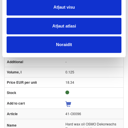
Atļaut visu
41-O0095
Atļaut atlasi
Hard wax oil OSMO Dekorwachs
Transparent, white
Piece
Noraidīt
white
-
0.125
18.34
41-O0096
Hard wax oil OSMO Dekorwachs