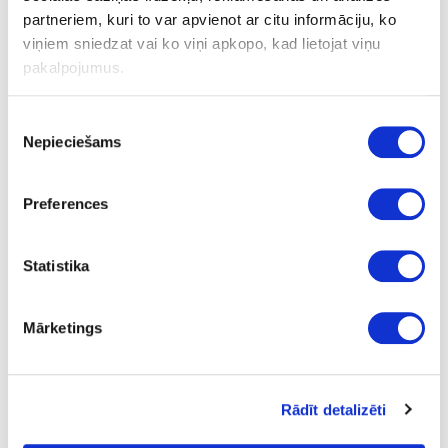
partneriem, kuri to var apvienot ar citu informāciju, ko
Ask question
viņiem sniedzat vai ko viņi apkopo, kad lietojat viņu
Share product link
pakalpojumus.
Print
Piekrišanas
Nepieciešams
izvēle
41-O0498
Preferences
Hard wax oil OSMO Dekorwachs
Transparent, white
Piece
Statistika
white
Mārketings
tester
0.005
2.05
Rādīt detalizēti