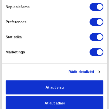
Piekrišanas
Nepieciešams
izvēle
41-O0570
upon order
Preferences
Hard wax oil OSMO TopOil, white
Piece
Statistika
white
Mārketings
-
0.125
15.02
Rādīt detalizēti
Atļaut visu
41-O0597
Atļaut atlasi
Hard wax oil OSMO TopOil, white