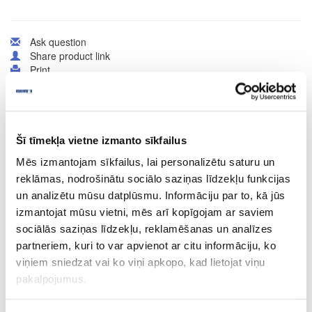
Ask question
Share product link
Print
41-O0571
Šī tīmekļa vietne izmanto sīkfailus
Hard wax oil OSMO TopOil, white
Mēs izmantojam sīkfailus, lai personalizētu saturu un
reklāmas, nodrošinātu sociālo saziņas līdzekļu funkcijas
Piece
un analizētu mūsu datplūsmu. Informāciju par to, kā jūs
white
izmantojat mūsu vietni, mēs arī kopīgojam ar saviem
sociālās saziņas līdzekļu, reklamēšanas un analīzes
-
partneriem, kuri to var apvienot ar citu informāciju, ko
0.5
viņiem sniedzat vai ko viņi apkopo, kad lietojat viņu
pakalpojumus.
32.18