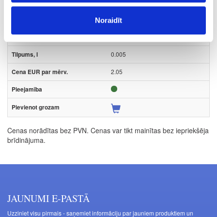
Gab.
balta
Noraidīt
testeris
0.005
2.05
Cenas norādītas bez PVN. Cenas var tikt mainītas bez iepriekšēja
brīdinājuma.
JAUNUMI E-PASTĀ
Uzziniet visu pirmais - saņemiet informāciju par jauniem produktiem un