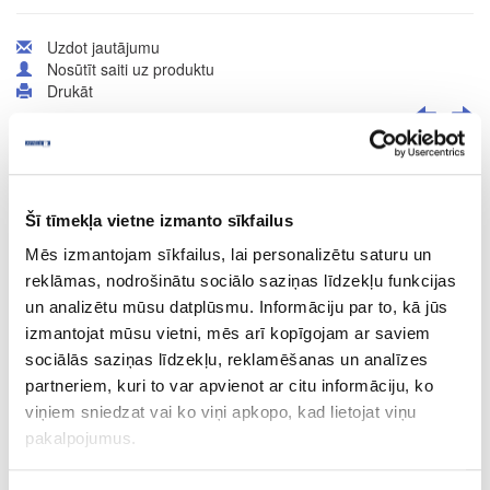
Uzdot jautājumu
Nosūtīt saiti uz produktu
Drukāt
41-O0571
Šī tīmekļa vietne izmanto sīkfailus
Cietā vaska eļļa OSMO TopOil, balta
Mēs izmantojam sīkfailus, lai personalizētu saturu un
Gab.
reklāmas, nodrošinātu sociālo saziņas līdzekļu funkcijas
un analizētu mūsu datplūsmu. Informāciju par to, kā jūs
balta
izmantojat mūsu vietni, mēs arī kopīgojam ar saviem
-
sociālās saziņas līdzekļu, reklamēšanas un analīzes
partneriem, kuri to var apvienot ar citu informāciju, ko
0.5
viņiem sniedzat vai ko viņi apkopo, kad lietojat viņu
32.18
pakalpojumus.