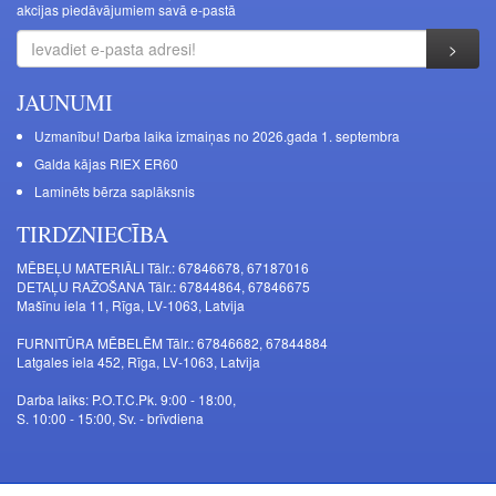
akcijas piedāvājumiem savā e-pastā
JAUNUMI
Uzmanību! Darba laika izmaiņas no 2026.gada 1. septembra
Galda kājas RIEX ER60
Laminēts bērza saplāksnis
TIRDZNIECĪBA
MĒBEĻU MATERIĀLI Tālr.: 67846678, 67187016
DETAĻU RAŽOŠANA Tālr.: 67844864, 67846675
Mašīnu iela 11, Rīga, LV-1063, Latvija
FURNITŪRA MĒBELĒM Tālr.: 67846682, 67844884
Latgales iela 452, Rīga, LV-1063, Latvija
Darba laiks: P.O.T.C.Pk. 9:00 - 18:00,
S. 10:00 - 15:00, Sv. - brīvdiena