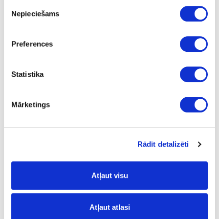
Piekrišanas
Nepieciešams
izvēle
41-O0570
pasūtījums
Cietā vaska eļļa OSMO TopOil, balta
Preferences
Gab.
Statistika
balta
-
Mārketings
0.125
15.02
Rādīt detalizēti
Atļaut visu
41-O0597
Cietā vaska eļļa OSMO TopOil, balta
Atļaut atlasi