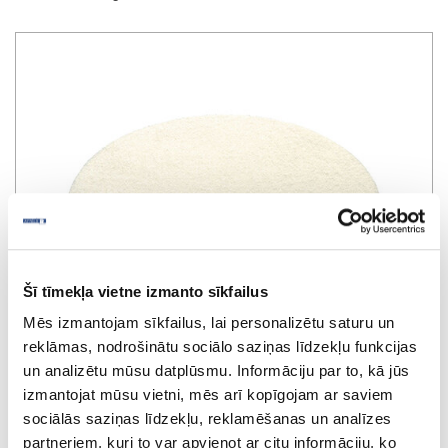
Šī tīmekļa vietne izmanto sīkfailus
Mēs izmantojam sīkfailus, lai personalizētu saturu un
reklāmas, nodrošinātu sociālo saziņas līdzekļu funkcijas
un analizētu mūsu datplūsmu. Informāciju par to, kā jūs
izmantojat mūsu vietni, mēs arī kopīgojam ar saviem
sociālās saziņas līdzekļu, reklamēšanas un analīzes
Polishing felt PF-STF-D150mm H-6mm
partneriem, kuri to var apvienot ar citu informāciju, ko