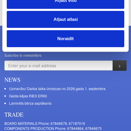
Atļaut visu
Prices excluding VAT. The indicated prices may be changed
without a prior warning.
Atļaut atlasi
Noraidīt
NEWSLETTERS
Subcribe to newsletters
NEWS
Uzmanību! Darba laika izmaiņas no 2026.gada 1. septembra
Galda kājas RIEX ER60
Laminēts bērza saplāksnis
TRADE
BOARD MATERIALS Phone: 67846678, 67187016
COMPONENTS PRODUCTION Phone: 67844864, 67846675