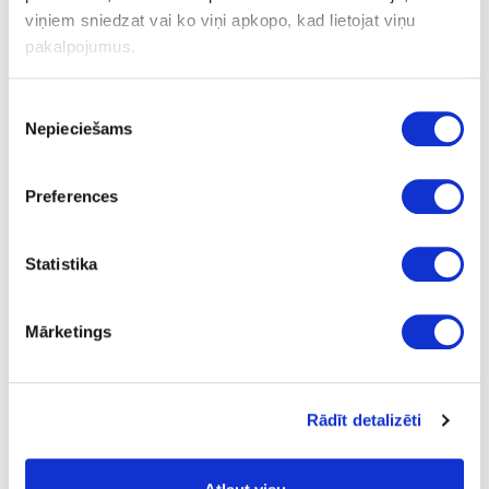
viņiem sniedzat vai ko viņi apkopo, kad lietojat viņu
pakalpojumus.
Ask question
Share product link
Piekrišanas
Print
Nepieciešams
izvēle
Preferences
24-488348
special price
Polishing felt PF-STF-D150mm H-
Statistika
6mm
Piece
Mārketings
5
6.05
Rādīt detalizēti