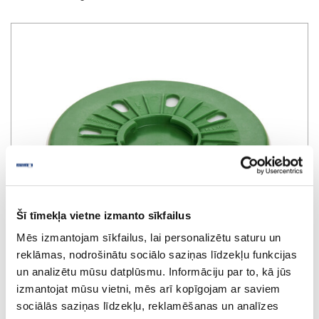
Šī tīmekļa vietne izmanto sīkfailus
Mēs izmantojam sīkfailus, lai personalizētu saturu un
reklāmas, nodrošinātu sociālo saziņas līdzekļu funkcijas
un analizētu mūsu datplūsmu. Informāciju par to, kā jūs
izmantojat mūsu vietni, mēs arī kopīgojam ar saviem
Polishing pad PT-STF D150 FX
sociālās saziņas līdzekļu, reklamēšanas un analīzes