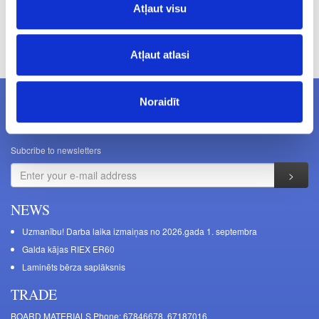
Atļaut visu
Prices excluding VAT. The indicated prices may be changed
without a prior warning.
Atļaut atlasi
Noraidīt
NEWSLETTERS
Subcribe to newsletters
NEWS
Uzmanību! Darba laika izmaiņas no 2026.gada 1. septembra
Galda kājas RIEX ER60
Laminēts bērza saplāksnis
TRADE
BOARD MATERIALS Phone: 67846678, 67187016