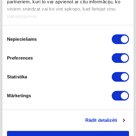
partneriem, kuri to var apvienot ar citu informāciju, ko
Paredzēta RO 150 EQ slīpmašīnai
viņiem sniedzat vai ko viņi apkopo, kad lietojat viņu
pakalpojumus.
Ask question
Share product link
Piekrišanas
Print
Nepieciešams
izvēle
Preferences
24-496151
special price
Statistika
Polishing pad PT-STF D150 FX
Piece
Mārketings
1
26.25
Rādīt detalizēti