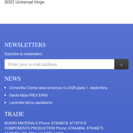
SISO Universal hinge
NEWSLETTERS
Subcribe to newsletters
NEWS
Uzmanību! Darba laika izmaiņas no 2026.gada 1. septembra
Galda kājas RIEX ER60
Laminēts bērza saplāksnis
TRADE
BOARD MATERIALS Phone: 67846678, 67187016
COMPONENTS PRODUCTION Phone: 67844864, 67846675
11 Mašīnu Str., Riga, LV-1063, Latvia