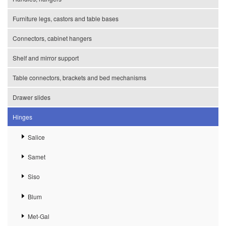
Furniture legs, castors and table bases
Connectors, cabinet hangers
Shelf and mirror support
Table connectors, brackets and bed mechanisms
Drawer slides
Hinges
Salice
Samet
Siso
Blum
Met-Gal