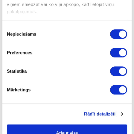
viņiem sniedzat vai ko viņi apkopo, kad lietojat viņu
pakalpojumus.
Piekrišanas
Nepieciešams
izvēle
Preferences
Drag hinge for refrigerator
Statistika
outgoing
Mārketings
Rādīt detalizēti
Atļaut visu