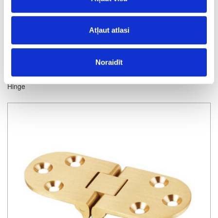
Atļaut atlasi
Noraidīt
Hinge