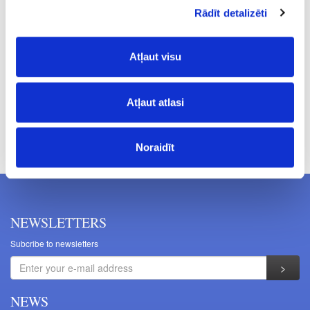
Rādīt detalizēti
Piece
1.90
Atļaut visu
Atļaut atlasi
Prices excluding VAT. The indicated prices may be changed
without a prior warning.
Noraidīt
NEWSLETTERS
Subcribe to newsletters
NEWS