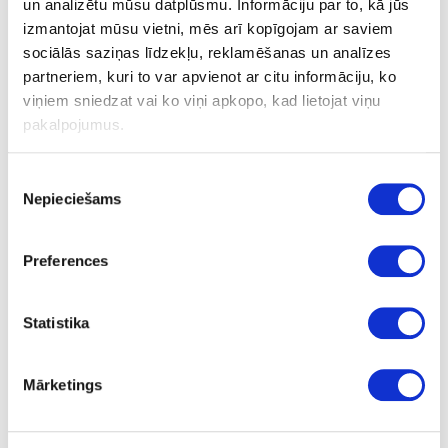
un analizētu mūsu datplūsmu. Informāciju par to, kā jūs
izmantojat mūsu vietni, mēs arī kopīgojam ar saviem
sociālās saziņas līdzekļu, reklamēšanas un analīzes
partneriem, kuri to var apvienot ar citu informāciju, ko
viņiem sniedzat vai ko viņi apkopo, kad lietojat viņu
pakalpojumus.
SISO half overlay glass door hinge D-
26mm, soft close
Piekrišanas
Nepieciešams
izvēle
Papildus nepieciešams:
Vāciņš SISO CLIP stikla virai
Preferences
Ask question
Share product link
Print
Statistika
Mārketings
17-15.01.721
SISO half overlay glass door hinge
D-26mm, soft close