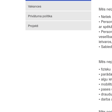
Vakances
Mēs nei
Privātuma politika
• Netiek
• Person
Projekti
ar spēkā
• Person
veselībai
ietvaros
• Sabied
Mēs nepi
• fizisk
• parāda
• algu i
• mobili
• pases
• draud
• darba 
Mēs nodr