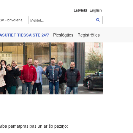
Latviski
English
Sv. - brīvdiena
Pieslēgties
Reģistrēties
ASŪTIET TIEŠSAISTĒ 24/7
rba pamatprasības un ar šo paziņo: