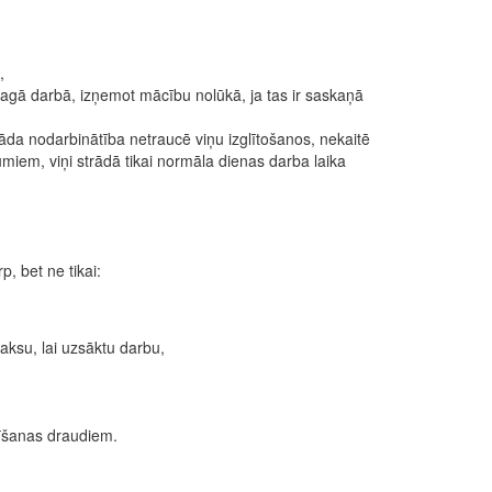
,
agā darbā, izņemot mācību nolūkā, ja tas ir saskaņā
āda nodarbinātība netraucē viņu izglītošanos, nekaitē
likumiem, viņi strādā tikai normāla dienas darba laika
, bet ne tikai:
aksu, lai uzsāktu darbu,
dīšanas draudiem.