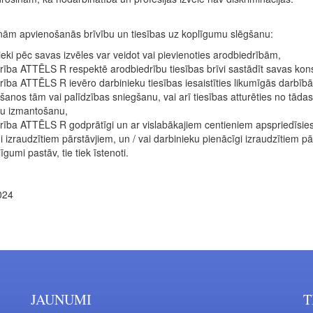
nām apvienošanās brīvību un tiesības uz koplīgumu slēgšanu:
ieki pēc savas izvēles var veidot vai pievienoties arodbiedrībām,
rība ATTĒLS R respektē arodbiedrību tiesības brīvi sastādīt savas kons
rība ATTĒLS R ievēro darbinieku tiesības iesaistīties likumīgās darbībā
šanos tām vai palīdzības sniegšanu, vai arī tiesības atturēties no tāda
bu izmantošanu,
rība ATTĒLS R godprātīgi un ar vislabākajiem centieniem apspriedīsies 
i izraudzītiem pārstāvjiem, un / vai darbinieku pienācīgi izraudzītiem 
īgumi pastāv, tie tiek īstenoti.
024
JAUNUMI
T