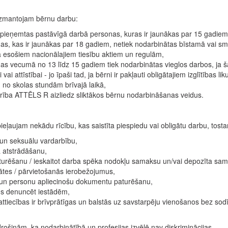
zmantojam bērnu darbu:
 pieņemtas pastāvīgā darbā personas, kuras ir jaunākas par 15 gadiem
as, kas ir jaunākas par 18 gadiem, netiek nodarbinātas bīstamā vai sm
 esošiem nacionālajiem tiesību aktiem un regulām,
as vecumā no 13 līdz 15 gadiem tiek nodarbinātas vieglos darbos, ja š
 vai attīstībai - jo īpaši tad, ja bērni ir pakļauti obligātajiem izglītības 
, no skolas stundām brīvajā laikā,
rība ATTĒLS R aizliedz sliktākos bērnu nodarbināšanas veidus.
eļaujam nekādu rīcību, kas saistīta piespiedu vai obligātu darbu, tostarp
u un seksuālu vardarbību,
 atstrādāšanu,
eturēšanu / ieskaitot darba spēka nodokļu samaksu un/vai depozīta sam
tātes / pārvietošanās ierobežojumus,
 un personu apliecinošu dokumentu paturēšanu,
us denuncēt iestādēm,
attiecības ir brīvprātīgas un balstās uz savstarpēju vienošanos bez so
ošinām, ka nodarbinātībā un profesijas izvēlē nav diskriminācijas.