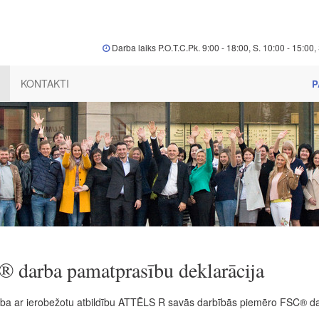
Darba laiks P.O.T.C.Pk. 9:00 - 18:00, S. 10:00 - 15:00, 
KONTAKTI
P
 darba pamatprasību deklarācija
ība ar ierobežotu atbildību ATTĒLS R savās darbībās piemēro FSC® da