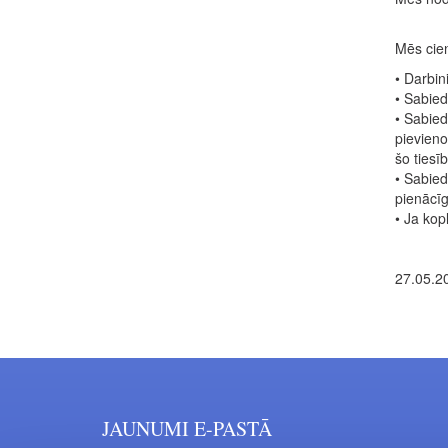
Mēs cie
• Darbin
• Sabied
• Sabied
pievieno
šo tiesī
• Sabied
pienācīg
• Ja kopl
27.05.2
JAUNUMI E-PASTĀ