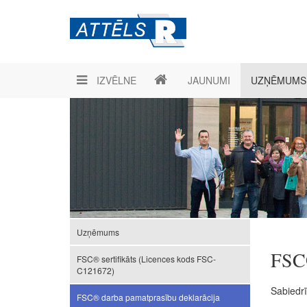
IZVĒLNE
JAUNUMI
UZŅĒMUMS
Uzņēmums
FSC®
FSC® sertifikāts (Licences kods FSC-
C121672)
Sabiedr
FSC® darba pamatprasību deklarācija