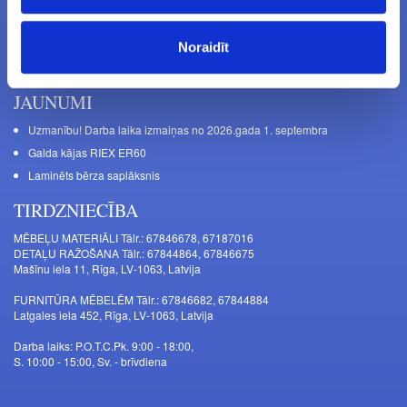
Uzziniet visu pirmais - saņemiet informāciju par jauniem produktiem un
akcijas piedāvājumiem savā e-pastā
Noraidīt
JAUNUMI
Uzmanību! Darba laika izmaiņas no 2026.gada 1. septembra
Galda kājas RIEX ER60
Laminēts bērza saplāksnis
TIRDZNIECĪBA
MĒBEĻU MATERIĀLI Tālr.: 67846678, 67187016
DETAĻU RAŽOŠANA Tālr.: 67844864, 67846675
Mašīnu iela 11, Rīga, LV-1063, Latvija
FURNITŪRA MĒBELĒM Tālr.: 67846682, 67844884
Latgales iela 452, Rīga, LV-1063, Latvija
Darba laiks: P.O.T.C.Pk. 9:00 - 18:00,
S. 10:00 - 15:00, Sv. - brīvdiena