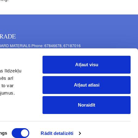
RADE
ARD MATERIALS Phone: 67846678, 67187016
OMPONENTS PRODUCTION Phone: 67844864, 67846675
 Mašīnu Str., Riga, LV-1063, Latvia
Atļaut visu
RNITURE FITTINGS Phone: 67846682, 67844884
s līdzekļu
2 Latgales Str., Riga, LV-1063, Latvija
mēs arī
erating hours: Monday to Friday 9:00 - 18:00,
Atļaut atlasi
 to var
turday 10:00 - 15:00, Sunday - closed.
pojumus.
Noraidīt
ngs
Rādīt detalizēti