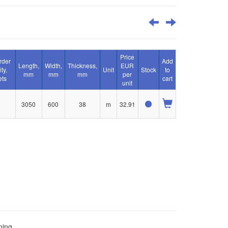
Price
rder
Add
Length,
Width,
Thickness,
EUR
ty,
Unit
Stock
to
mm
mm
mm
per
ets
cart
unit
3050
600
38
m
32.91
ning.