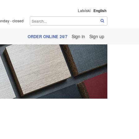
Latviski
English
unday - closed
Sign in
Sign up
ORDER ONLINE 24/7