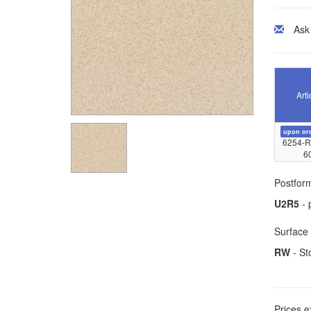
Ask
Arti
upon or
6254-R
6
Postform
U2R5
- 
Surface 
RW
- St
Prices e