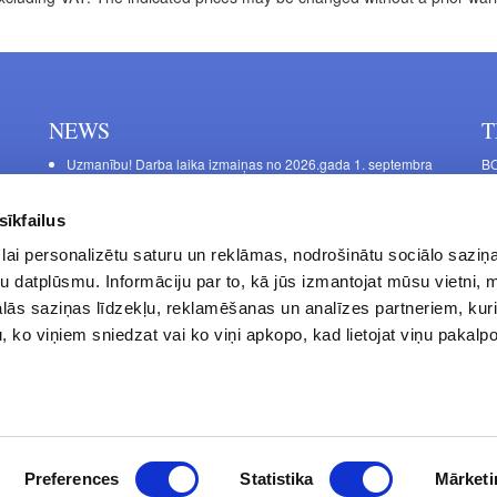
NEWS
T
Uzmanību! Darba laika izmaiņas no 2026.gada 1. septembra
BO
C
Galda kājas RIEX ER60
11
Laminēts bērza saplāksnis
sīkfailus
FU
lai personalizētu saturu un reklāmas, nodrošinātu sociālo saziņa
45
u datplūsmu. Informāciju par to, kā jūs izmantojat mūsu vietni, 
Op
ās saziņas līdzekļu, reklamēšanas un analīzes partneriem, kuri
Sa
u, ko viņiem sniedzat vai ko viņi apkopo, kad lietojat viņu pakal
Privacy Policy
Contacts
Preferences
Statistika
Mārketi