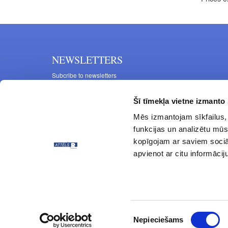
NEWSLETTERS
Subcribe to newsletters
Šī tīmekļa vietne izmanto 
Mēs izmantojam sīkfailus, 
funkcijas un analizētu mūs
kopīgojam ar saviem sociāl
apvienot ar citu informācij
© ATTĒLS R 1997 - 2024 All rights reserved.
Piekrišanas
Nepieciešams
izvēle