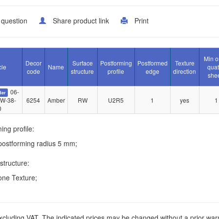
 question
Share product link
Print
Min o
Decor
Surface
Postforming
Postformed
Texture
cle
Name
quati
code
structure
profile
edge
direction
she
06-
der
W-38-
6254
Amber
RW
U2R5
1
yes
1
0
ing profile:
postforming radius 5 mm;
structure:
one Texture;
xcluding VAT. The indicated prices may be changed without a prior war