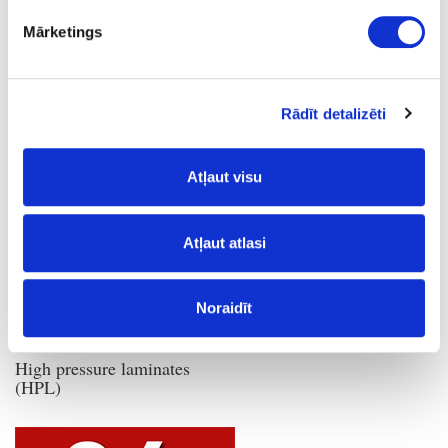
Mārketings
Rādīt detalizēti
Worktops
Atļaut visu
Atļaut atlasi
Noraidīt
High pressure laminates
(HPL)