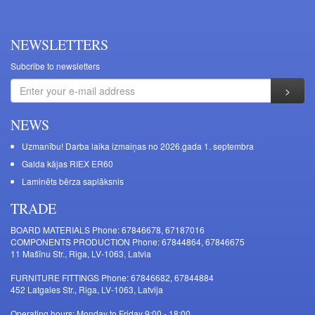
NEWSLETTERS
Subcribe to newsletters
NEWS
Uzmanību! Darba laika izmaiņas no 2026.gada 1. septembra
Galda kājas RIEX ER60
Laminēts bērza saplāksnis
TRADE
BOARD MATERIALS Phone: 67846678, 67187016
COMPONENTS PRODUCTION Phone: 67844864, 67846675
11 Mašīnu Str., Riga, LV-1063, Latvia
FURNITURE FITTINGS Phone: 67846682, 67844884
452 Latgales Str., Riga, LV-1063, Latvija
Operating hours: Monday to Friday 9:00 - 18:00,