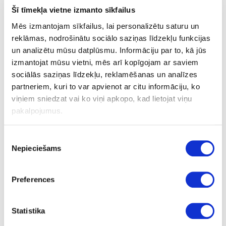
Šī tīmekļa vietne izmanto sīkfailus
Edge bandings
Mēs izmantojam sīkfailus, lai personalizētu saturu un
reklāmas, nodrošinātu sociālo saziņas līdzekļu funkcijas
Acrylic materials
un analizētu mūsu datplūsmu. Informāciju par to, kā jūs
Board materials
Sale
izmantojat mūsu vietni, mēs arī kopīgojam ar saviem
sociālās saziņas līdzekļu, reklamēšanas un analīzes
Sale
partneriem, kuri to var apvienot ar citu informāciju, ko
viņiem sniedzat vai ko viņi apkopo, kad lietojat viņu
pakalpojumus.
Piekrišanas
Nepieciešams
izvēle
Preferences
Melamine faces chipboards
(MFC)
Statistika