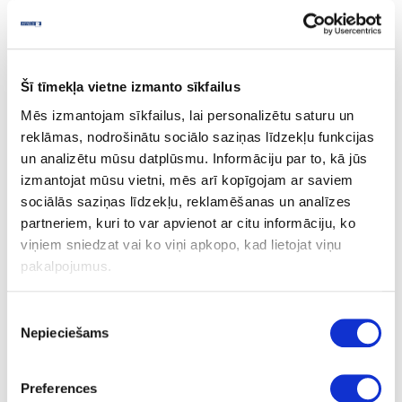
Oriental Stone Brown
Šī tīmekļa vietne izmanto sīkfailus
Mēs izmantojam sīkfailus, lai personalizētu saturu un
Ask question
reklāmas, nodrošinātu sociālo saziņas līdzekļu funkcijas
Share product link
un analizētu mūsu datplūsmu. Informāciju par to, kā jūs
Print
izmantojat mūsu vietni, mēs arī kopīgojam ar saviem
sociālās saziņas līdzekļu, reklamēšanas un analīzes
partneriem, kuri to var apvienot ar citu informāciju, ko
viņiem sniedzat vai ko viņi apkopo, kad lietojat viņu
06-S63007-SD-38-60
upon order
pakalpojumus.
S63007
Oriental Stone Brown
Piekrišanas
Nepieciešams
izvēle
SDP
Q
Preferences