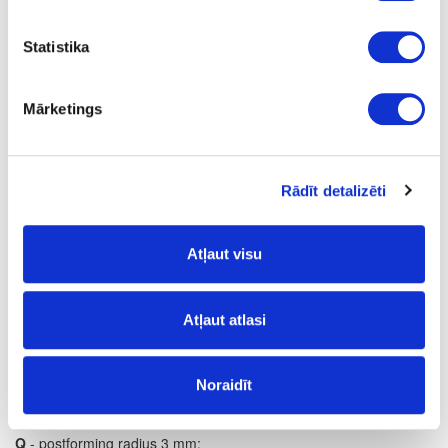
1
yes
Statistika
4100
Mārketings
600
38
m
Rādīt detalizēti
28.58
Atļaut visu
Atļaut atlasi
Surface structure:
SDP
- Sand Pearl;
Noraidīt
Postforming profile:
Q
- postforming radius 3 mm;