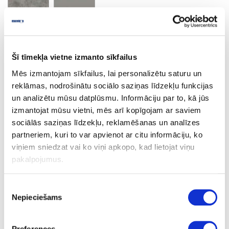
Calcite grey
Minimālais pasūtījuma apjoms un pasūtīšanas solis 2 loksnes
Šī tīmekļa vietne izmanto sīkfailus
Mēs izmantojam sīkfailus, lai personalizētu saturu un
reklāmas, nodrošinātu sociālo saziņas līdzekļu funkcijas
Ask question
Share product link
un analizētu mūsu datplūsmu. Informāciju par to, kā jūs
Print
izmantojat mūsu vietni, mēs arī kopīgojam ar saviem
sociālās saziņas līdzekļu, reklamēšanas un analīzes
partneriem, kuri to var apvienot ar citu informāciju, ko
viņiem sniedzat vai ko viņi apkopo, kad lietojat viņu
06-S62024-FG-38-60
upon order
pakalpojumus.
S62024
Piekrišanas
Calcite grey
Nepieciešams
izvēle
FG
Preferences