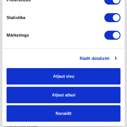
Q
1
Statistika
yes
4100
Mārketings
600
38
Rādīt detalizēti
m
19.11
Atļaut visu
Atļaut atlasi
Surface structure:
Noraidīt
FG
- Fine Grain;
Postforming profile: