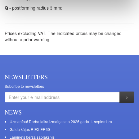
Q
- postforming radius 3 mm;
Prices excluding VAT. The indicated prices may be changed
without a prior warning.
NEWSLETTERS
Subcribe to newsletters
NEWS
Uzmanību! Darba laika izmaiņas no 2026.gada 1. septembra
Galda kājas RIEX ER60
Laminēts bērza saplāksnis