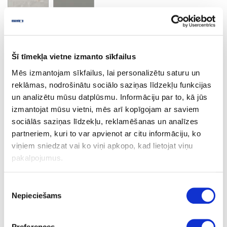
Venezia Marble
Minimālais pasūtījuma apjoms un pasūtījuma solis 2 losnes
Šī tīmekļa vietne izmanto sīkfailus
Mēs izmantojam sīkfailus, lai personalizētu saturu un
reklāmas, nodrošinātu sociālo saziņas līdzekļu funkcijas
Ask question
Share product link
un analizētu mūsu datplūsmu. Informāciju par to, kā jūs
Print
izmantojat mūsu vietni, mēs arī kopīgojam ar saviem
sociālās saziņas līdzekļu, reklamēšanas un analīzes
partneriem, kuri to var apvienot ar citu informāciju, ko
viņiem sniedzat vai ko viņi apkopo, kad lietojat viņu
06-S63053-VV-38-60
upon order
pakalpojumus.
S63053
Piekrišanas
Venezia Marble
Nepieciešams
izvēle
VV
Preferences