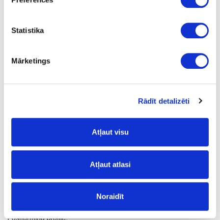
Q
1
Statistika
yes
4100
Mārketings
600
38
Rādīt detalizēti
m
18.62
Atļaut visu
Atļaut atlasi
Surface structure:
Noraidīt
VV
- Top Velvet;
Postforming profile: