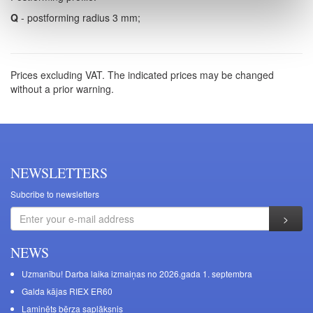
Q
- postforming radius 3 mm;
Prices excluding VAT. The indicated prices may be changed
without a prior warning.
NEWSLETTERS
Subcribe to newsletters
NEWS
Uzmanību! Darba laika izmaiņas no 2026.gada 1. septembra
Galda kājas RIEX ER60
Laminēts bērza saplāksnis