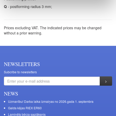
Q
- postforming radius 3 mm;
Prices excluding VAT. The indicated prices may be changed
without a prior warning.
NEWSLETTERS
Subcribe to newsletters
NEWS
Uzmanību! Darba laika izmaiņas no 2026.gada 1. septembra
Galda kājas RIEX ER60
Laminēts bērza saplāksnis