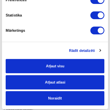
Q
1
Statistika
yes
4100
Mārketings
600
38
Rādīt detalizēti
m
18.62
Atļaut visu
Atļaut atlasi
Surface structure:
Noraidīt
VV
- Top Velvet;
Postforming profile: