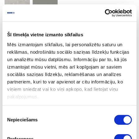
Venezia Marble
Minimālais pasūtījuma apjoms un pasūtījuma solis 2 losnes
Šī tīmekļa vietne izmanto sīkfailus
Mēs izmantojam sīkfailus, lai personalizētu saturu un
reklāmas, nodrošinātu sociālo saziņas līdzekļu funkcijas
Ask question
Share product link
un analizētu mūsu datplūsmu. Informāciju par to, kā jūs
Print
izmantojat mūsu vietni, mēs arī kopīgojam ar saviem
sociālās saziņas līdzekļu, reklamēšanas un analīzes
partneriem, kuri to var apvienot ar citu informāciju, ko
viņiem sniedzat vai ko viņi apkopo, kad lietojat viņu
06-S63053-VV-38-60
upon order
pakalpojumus.
S63053
Piekrišanas
Venezia Marble
Nepieciešams
izvēle
VV
Preferences