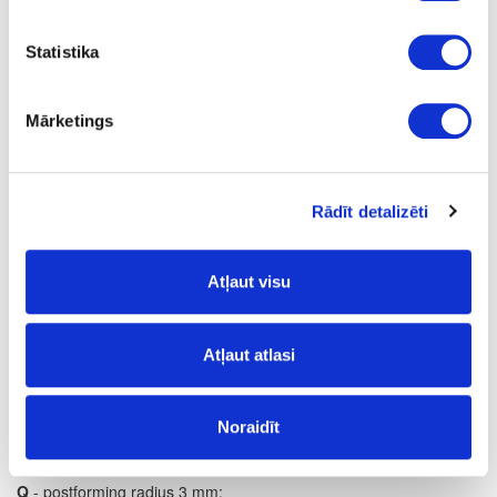
1
yes
Statistika
4100
Mārketings
600
38
m
Rādīt detalizēti
28.58
Atļaut visu
Atļaut atlasi
Surface structure:
VV
- Top Velvet;
Noraidīt
Postforming profile:
Q
- postforming radius 3 mm;