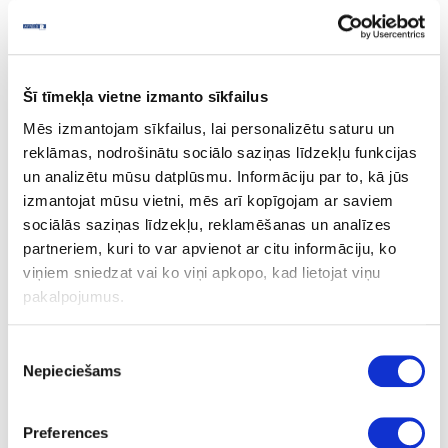
Flintwood
Šī tīmekļa vietne izmanto sīkfailus
Mēs izmantojam sīkfailus, lai personalizētu saturu un
Ask question
reklāmas, nodrošinātu sociālo saziņas līdzekļu funkcijas
Share product link
un analizētu mūsu datplūsmu. Informāciju par to, kā jūs
Print
izmantojat mūsu vietni, mēs arī kopīgojam ar saviem
sociālās saziņas līdzekļu, reklamēšanas un analīzes
partneriem, kuri to var apvienot ar citu informāciju, ko
viņiem sniedzat vai ko viņi apkopo, kad lietojat viņu
06-R48036-VV-38-60
upon order
pakalpojumus.
R48036
Flintwood
Piekrišanas
Nepieciešams
izvēle
VV
Q
Preferences