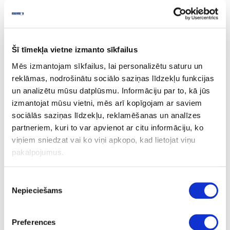
Block Walnut
Šī tīmekļa vietne izmanto sīkfailus
Mēs izmantojam sīkfailus, lai personalizētu saturu un
Ask question
reklāmas, nodrošinātu sociālo saziņas līdzekļu funkcijas
Share product link
un analizētu mūsu datplūsmu. Informāciju par to, kā jūs
Print
izmantojat mūsu vietni, mēs arī kopīgojam ar saviem
sociālās saziņas līdzekļu, reklamēšanas un analīzes
partneriem, kuri to var apvienot ar citu informāciju, ko
viņiem sniedzat vai ko viņi apkopo, kad lietojat viņu
06-R30023-VV-38-60
upon order
pakalpojumus.
R30023
Block Walnut
Piekrišanas
Nepieciešams
izvēle
VV
Q
Preferences