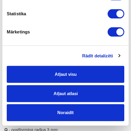
1
yes
Statistika
4100
Mārketings
600
38
m
Rādīt detalizēti
28.58
Atļaut visu
Atļaut atlasi
Surface structure:
VV
- Top Velvet;
Noraidīt
Postforming profile:
Q
- postforming radius 3 mm;