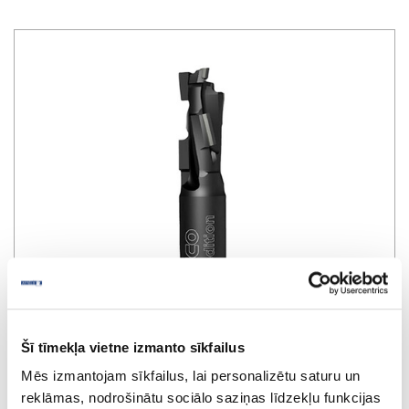
Šī tīmekļa vietne izmanto sīkfailus
Mēs izmantojam sīkfailus, lai personalizētu saturu un
Cutter DIAMAX Black Edition
reklāmas, nodrošinātu sociālo saziņas līdzekļu funkcijas