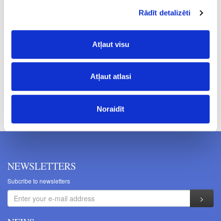
12
Rādīt detalizēti
1+1
62.00
Atļaut visu
Atļaut atlasi
Prices excluding VAT. The indicated prices may be changed
without a prior warning.
Noraidīt
NEWSLETTERS
Subcribe to newsletters