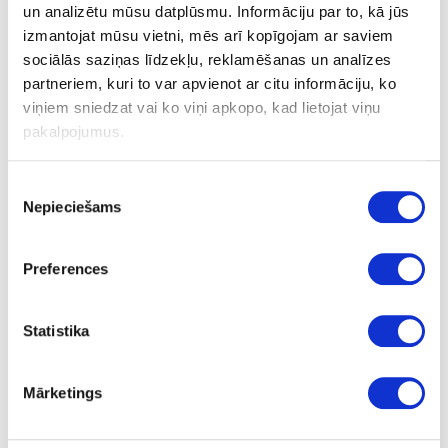
D12x30x12mm GL 72, Z1+1
un analizētu mūsu datplūsmu. Informāciju par to, kā jūs
izmantojat mūsu vietni, mēs arī kopīgojam ar saviem
sociālās saziņas līdzekļu, reklamēšanas un analīzes
partneriem, kuri to var apvienot ar citu informāciju, ko
Ask question
Share product link
viņiem sniedzat vai ko viņi apkopo, kad lietojat viņu
Print
pakalpojumus.
Piekrišanas
Nepieciešams
izvēle
24-
upon order
special price
L80432570
Cutter DIAMAX Black Edition
Preferences
D12x30x12mm GL 72, Z1+1
Piece
Statistika
72
30
Mārketings
12